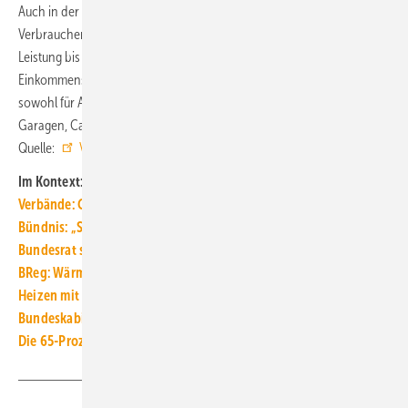
Auch in der Einkommensteuer erwarten Verbraucherinnen und
Verbraucher ab 2023 Erleichterungen: Photovoltaik-Anlagen mit einer
Leistung bis zu 30 kW sind ab 2023 steuerfrei, damit müssen weder
Einkommenssteuer noch Mehrwertsteuer gezahlt werden. Das gilt
sowohl für Anlagen auf oder an Einfamilienhäusern als auch für
Garagen, Carports und andere Nebengebäude. ■
Quelle:
Verbraucherzentrale Energieberatung
/ fl
Im Kontext:
Verbände: GEG zügig novellieren und 2024 mit 65 % EE starten
Bündnis: „Scheinlösung H2-ready aus GEG-Novelle streichen“
Bundesrat stimmt gegen Aufschub der GEG-Novelle bis 2027
BReg: Wärmepumpe ist zentrale Technologie der Wärmewende
Heizen mit Wärmepumpe ist günstiger als mit Gas-Heizung
Bundeskabinett: 65 % Erneuerbare für neue Heizungen ab 2024
Die 65-Prozent-EE-Vorgabe braucht Fokus auf Wärmepumpen