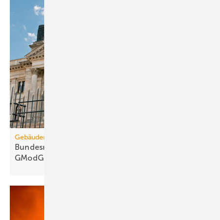
Gebäudemodernisierungsgesetz
Bundesrats­aus­schüsse: 67 Kritik­punkte zum
GModG-Entwurf