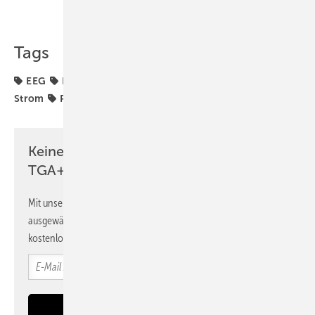
Teilen
Link kopieren
Tags
EEG
Elektrifizierung
Erneuerbare Energien
PV-
Strom
Photovoltaik
kWP
Keine Zeit? Kein Problem mit dem
TGA+E Newsletter!
Mit unserem Newsletter erhalten Sie regelmäßig von uns
ausgewählte Informationen und Neuigkeiten, gebündelt und
kostenlos direkt ins Postfach.