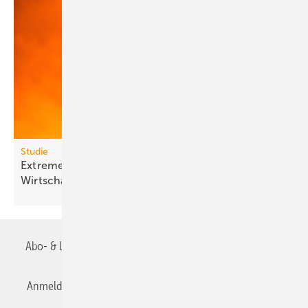
Studie
Extreme Hitze kostet Milliarden und lähmt
Wirt­schafts­wachs­tum
Abo- & Leserservice
AGB
Alle Inhalte chronologisch
Anmelden
Anmeldung & Registrierung
Datenschutz