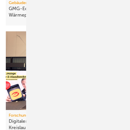
Gebäudemodernisierungsgesetz
GMG-Eckpunkte: Es kommt jetzt auf
Wärmepumpen
an
Forschungsprojekt
Digitaler Pro­dukt­pass für mehr
Kreis­lauf­wirt­schaft