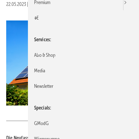
Premium
22.05.2023
|
Druckvorschau
+E
Services
Abo & Shop
Media
Newsletter
Specials
Smileus - stock.adobe.com
GModG
Die Neufassung des Erneuerbare-Energien-Gesetzes (EEG)
Wärmepumpe