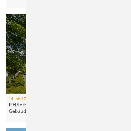
14. bis 17. April 2026, Messe Nürnberg
IFH/Intherm 2026: Sanitär-, Haus- und
Ge­bäu­de­tech­nik