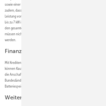
sowie einer großen Anlage zur Volleinspeisung ist möglich. Neu ist
zudem, dass kürzlich in Betrieb genommene Anlagen mit einer
Leistung von bis zu 25 kW sowie ältere Anlagen mit einer Leistung von
bis zu 7 kW ihr volles Potenzial ausschöpfen dürfen. Sie können nun
den gesamten erzeugten Strom ins öffentliche Netz einspeisen und
müssen nicht wie bis Ende 2022 auf 70 % der Nennleistung gedrosselt
werden.
Finanzierung von PV
Mit Krediten aus dem KfW-Programm Erneuerbare Energien Standard
können Kauf und Installation einer neuen Photovoltaik-Anlage sowie
die Anschaffung eines Stromspeichers finanziert werden. Einzelne
Bundesländer und Kommunen unterstützen die Anschaffung von
Batteriespeichern mit Förderprogrammen.
Weitere Erleichterungen