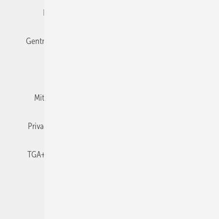
Editor's choice
E-Paper
Fachbeiträge
Gentner Verlag
Impressum
Karriere bei Gentner
Team
Mediaservice
Mitgliedschaften und Engagement
Newsletter
Privacy Manager
RSS-Feed
TGA+E abonnieren
TGA+E-WissensCheck
Veranstaltungen / Webinare
© 2026 TGA+E Fachplaner