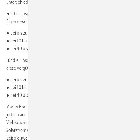
unterschieden:
Für die Einspeisung der Überschüsse aus Anlagen zur
Eigenversorgung gilt folgende Vergütung:
● bei bis zu 10 kW
: 8,2 Ct/kWh
p
● bei 10 bis 40 kW
: 7,1 Ct/kWh
p
● bei 40 bis 100 kW
: 5,8 Ct/kWh
p
Für die Einspeisung des Stroms aus Anlagen zur Volleinspeisung gilt
diese Vergütung:
● bei bis zu 10 kW
: 13 Ct/kWh
p
● bei 10 bis 40 kW
: 10,9 Ct/kWh
p
● bei 40 bis 100 kW
: 10,9 Ct/kWh
p
Martin Brandis, Energieexperte der Verbraucherzentrale, betont
jedoch auch vor diesem Hintergrund: „Für die meisten
Verbraucherinnen und Verbraucher ist es am wirtschaftlichsten, ihren
Solarstrom selbst zu nutzen.“ Auch eine Kombination von
beispielsweise einer kleinen Anlage mit hohem Eigenverbrauchsanteil