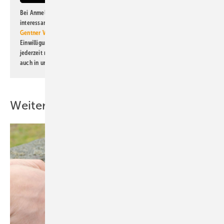
Bei Anmeldung zu diesem Newsletter bin ich damit einverstanden, über
interessante Verlags- und Online-Angebote
der Marken der Alfons W.
Gentner Verlag GmbH & Co. KG
informiert zu werden. Diese
Einwilligung kann ich jederzeit widerrufen und eine Abmeldung ist
jederzeit möglich. Informationen zum Umgang mit Daten finden Sie
auch in unserer
Datenschutzerklärung
.
Weitere Inhalte