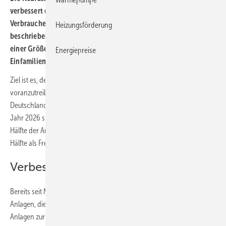
verbessert die Konditionen für Verbraucherinnen und
Verbraucher, die ihren eigenen Solarstrom erzeugen. Die
Heizungsförderung
beschriebenen Änderungen konzentrieren sich auf Anlagen in
einer Größe von 3 bis 20 kW
, wie sie typisch sind für
Energiepreise
p
Einfamilienhäuser.
Ziel ist es, den Ausbau von erneuerbaren Energien deutlich
voranzutreiben. So soll die gesamte Photovoltaik-Anlagenleistung in
Deutschland bis zum Jahresende um 9 GW erhöht werden, bis zum
Jahr 2026 sind weitere 22 GW Anlagen-Leistung geplant. Etwa die
Hälfte der Anlagen soll auf Dächern entstehen, während die andere
Hälfte als Freiflächenanlagen geplant ist.
Verbesserungen aus den EEG
Bereits seit Mitte 2022 gelten höhere Vergütungssätze für Strom aus
Anlagen, die seitdem in Betrieb genommen wurden. Es wird zwischen
Anlagen zur Eigenversorgung und Anlagen zur Volleinspeisung