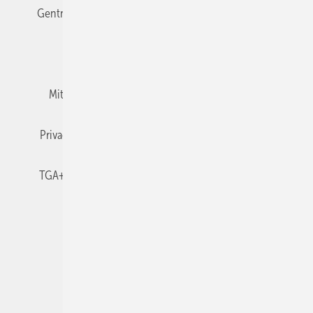
Gentner Verlag
Impressum
Karriere bei Gentner
Team
Mediaservice
Mitgliedschaften und Engagement
Newsletter
Privacy Manager
RSS-Feed
TGA+E abonnieren
TGA+E-WissensCheck
Veranstaltungen / Webinare
© 2026 TGA+E Fachplaner