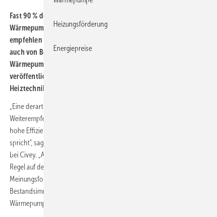
Fast 90 % der deutschen Eigenheimbesitzer sind mit ihrer
Heizungsförderung
Wärmepumpe zufrieden oder sogar sehr zufrieden. Zudem
empfehlen über 80 % der Eigentümer sowohl von Neubauten als
Energiepreise
auch von Bestandsgebäuden Verwandten und Freunden ihre
Wärmepumpe weiter. Dies geht aus einer zur ISH 2025
veröffentlichten repräsentativen Civey-Umfrage im Auftrag des
Heiztechnikherstellers Vaillant hervor.
„Eine derart eindeutige Zufriedenheit und
Weiterempfehlungsbereitschaft messen wir nur selten, was für die
hohe Effizienz und Benutzerfreundlichkeit von Wärmepumpen
spricht“, sagt Dr. Benjamin Seifert, Leiter Datenanalyse und Beratung
bei Civey. „Andere Produktgruppen oder Branchen kommen in der
Regel auf deutlich niedrigere Werte.“ Befragt hat das
Meinungsforschungsinstitut über 1500 Besitzer von Neubauten sowie
Bestandsimmobilien, die in den vergangenen fünf Jahren eine
Wärmepumpe installiert haben.