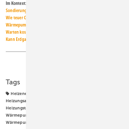
Im Kontext:
Sondierung von CDU, CSU und SPD: Strompreise sollen sinken
Wie teuer Gas, Heizöl und Wärmepumpenstrom wirklich sind
Wärmepumpe: Wie hoch der Förderbedarf für den Umstieg ist
Warten kostet: Wie teuer Zögern bei der Heizungswende ist
Kann Erdgas zum Heizen wieder dauerhaft „günstig“ werden?
Teilen
Link kopieren
Tags
Heizenergiekosten
Heizungs-Wärmepumpe
Heizungsaustausch
Heizungsmodernisierung
Heizungstausch
Heizungswende
Vaillant
Wärmepumpe
Wärmepumpen-Heizung
Wärmepumpen-Rollout
Wärmepumpenhochlauf