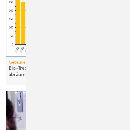
Gebäudemodernisierungsgesetz
Bio-Treppe? Erdgas wird die Grüngas-Quote
abräumen
müssen