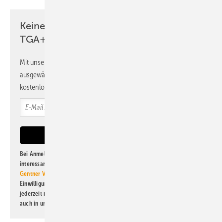
Keine Zeit? Kein Problem mit dem
TGA+E Newsletter!
Mit unserem Newsletter erhalten Sie regelmäßig von uns
ausgewählte Informationen und Neuigkeiten, gebündelt und
kostenlos direkt ins Postfach.
Bei Anmeldung zu diesem Newsletter bin ich damit einverstanden, über
interessante Verlags- und Online-Angebote
der Marken der Alfons W.
Gentner Verlag GmbH & Co. KG
informiert zu werden. Diese
Einwilligung kann ich jederzeit widerrufen und eine Abmeldung ist
jederzeit möglich. Informationen zum Umgang mit Daten finden Sie
auch in unserer
Datenschutzerklärung
.