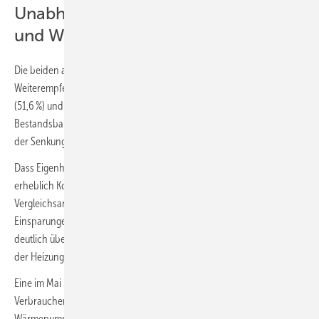
Unabhängigkeit von fossiler Energie
und Wirtschaftlichkeit
Die beiden am häufigsten genannten Gründe für eine
Weiterempfehlung sind die Unabhängigkeit von fossilen Energien
(51,6 %) und die Senkung von Energiekosten (46,5 %). Eigentümer von
Bestandsbauten empfehlen ihre Wärmepumpe in erster Linie wegen
der Senkung der Energiekosten weiter.
Dass Eigenheimbesitzer beim Umstieg auf eine Wärmepumpe
erheblich Kosten einsparen können, zeigen diverse
Vergleichsanalysen. Sie ergeben auch in der Praxis die höheren
Einsparungen im Bestand. Schon seit einigen Jahren wird auch der
deutlich überwiegende Teil der neu installierten Wärmepumpen bei
der Heizungsmodernisierung installiert.
Eine im Mai 2024 veröffentlichte Vergleichsanalyse der
Verbraucherzentrale Rheinland-Pfalz zur Wirtschaftlichkeit von
Wärmepumpen und Gas-Heizungen bietet eine
gut