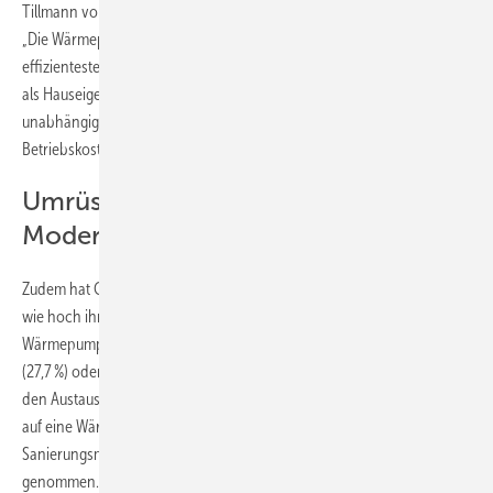
Tillmann von Schroeter, Geschäftsführer von Vaillant Deutschland.
„Die Wärmepumpe ist für einen sehr großen Teil der Gebäude die
effizienteste Heiztechnologie und eine wirtschaftlich kluge Wahl. Wer
als Hauseigentümer in eine Wärmepumpe investiert, macht sich
unabhängiger von steigenden Preisen für fossile Brennstoffe, kann
Betriebskosten sparen und trägt darüber hinaus zum Klimaschutz bei.“
Umrüstung oft ohne
Modernisierungsaufwand
Zudem hat Civey bei Besitzern von Bestandsimmobilien abgefragt,
wie hoch ihr Sanierungsaufwand bei der Installation der
Wärmepumpe war. Rund 55 % der Befragten haben ihr Haus gar nicht
(27,7 %) oder nur geringfügig (27,2 %) modernisiert, zum Beispiel durch
den Austausch einzelner Heizkörper. Weitere 16 % haben den Umstieg
auf eine Wärmepumpe zum Anlass für einzelne
Sanierungsmaßnahmen, darunter der Tausch einzelner Fenster,
genommen. Knapp ein Viertel der Befragten (24,7 %) hat die