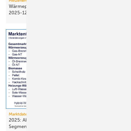
Heizenergiekosten
Wärmepumpen­strom-/Gas­preis-Baro­meter
2025-12
Marktdaten
2025: Absatz von Heiztechnik in 8 von 16
Segmenten im
Minus