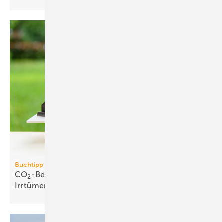
Buchtipp
CO
-Bepreisung: neues Buch wider­legt 5 zent­rale
2
Irr­tümer