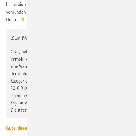
Installation mit einer umfassenden Sanierung des Gebäudes
verbunden. ■
Quelle:
Vaillant
/ jv
Zur Methodik
Civey hat für Vaillant vom 6.12.2024 bis 13.1.2025 rund 1500
Immobilienbesitzer, die sich innerhalb der vergangenen 5 Jahre
eine Wärmepumpe gekauft haben, online befragt. Im Rahmen
der Umfrage werden Gebäude mit einem Baujahr vor 2010 der
Kategorie Bestand zugeordnet, Gebäude mit einem Baujahr ab
2010 fallen in die Kategorie Neubau. Alle Daten wurden im Civey-
eigenen Panel mit verifizierten Teilnehmern erhoben. Die
Ergebnisse sind repräsentativ für die jeweilige Grundgesamtheit.
Die statistische Fehlerquote liegt zwischen 4,9 und 5,8 %.
Gute Ideen für den Wärmepumpenhochlauf