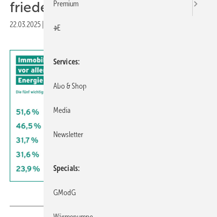
frieden
Premium
22.03.2025
|
Druckvorschau
+E
Services
Abo & Shop
Media
Newsletter
Specials
Vaillant
GModG
Wärmepumpe