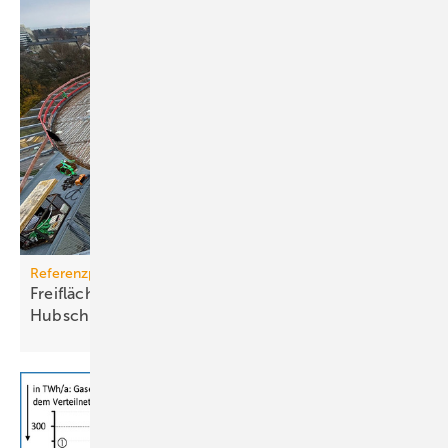
Referenzprojekt
Freiflächenheizung für ganz­jäh­rige
Hub­schrau­ber­lan­dun­gen