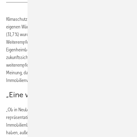
Klimaschutz ist ebenfalls relevant für die Weiterempfehlung der
eigenen Wärmepumpe. Von nahezu einem Drittel der Hausbesitzer
(31,7 %) wurde der niedrige CO
Ausstoß als Grund für die
2
Weiterempfehlung der Wärmepumpe genannt. Ähnlich viele
Eigenheimbesitzer (31,6 %) bewerten die Wärmepumpe als
zukunftssichere Technologie und würden sie deshalb
weiterempfehlen. Knapp ein Viertel der Befragten (23,9 %) sind der
Meinung, dass die Installation einer Wärmepumpe den
Immobilienwert steigert und empfehlen diese deshalb weiter.
„Eine wirtschaftlich kluge Wahl“
„Ob in Neubauten oder in bestehenden Gebäuden – die
repräsentativen Befragungsergebnisse zeigen, dass
Immobilienbesitzer, die sich für eine Wärmepumpe entschieden
haben, außerordentlich zufrieden mit ihrer Investition sind“, sagt Dr.