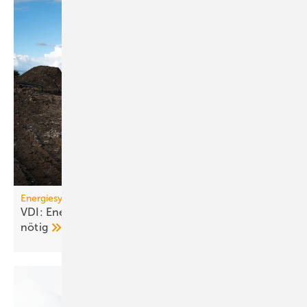
Energiesystem Deutschland
VDI: Energiewende ge­fähr­det – Kurs­kor­rek­tu­ren
nötig