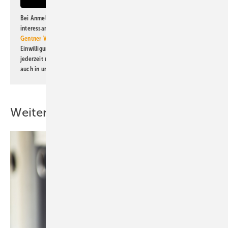
Bei Anmeldung zu diesem Newsletter bin ich damit einverstanden, über
interessante Verlags- und Online-Angebote
der Marken der Alfons W.
Gentner Verlag GmbH & Co. KG
informiert zu werden. Diese
Einwilligung kann ich jederzeit widerrufen und eine Abmeldung ist
jederzeit möglich. Informationen zum Umgang mit Daten finden Sie
auch in unserer
Datenschutzerklärung
.
Weitere Inhalte