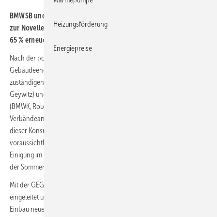
BMWSB und BMWK haben die Länder- und Verbändeanhörung
Heizungsförderung
zur Novelle des Gebäudeenergiegesetzes mit Regelungen zu
65 % erneuerbarer Energie bei neuen Heizungen eingeleitet.
Energiepreise
Nach der politischen Einigung auf eine Novelle des
Gebäudeenergiegesetzes (GEG) am 31. März 2023 haben die
zuständigen Ressorts – das Bundesbauministerium (BMWSB, Klara
Geywitz) und das Bundeswirtschafts- und Klimaschutzministerium
(BMWK, Robert Habeck) – am 3. April die Länder- und
Verbändeanhörung zu der Gesetzesnovelle gestartet. Nach Abschluss
dieser Konsultationsphase folgt dann in einem nächsten Schritt,
voraussichtlich noch im April 2023, die Kabinettbefassung. Die
Einigung im Koalitionsausschuss sieht vor, dass das Gesetz noch vor
der Sommerpause 2023 vom Bundestag beschlossen wird.
Mit der GEG-Novelle soll die Dekarbonisierung des Wärmebereichs
eingeleitet und schrittweise umgesetzt werden. Ab 2024 muss beim
Einbau neuer Heizungen konsequent auf erneuerbare Energie gesetzt