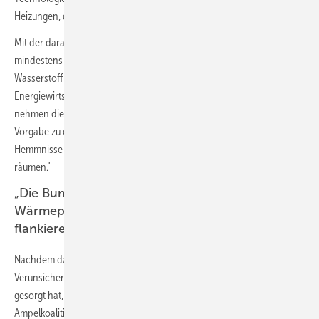
Heizungen, die auf 100 % Wasserstoff umrüstbar sind.
Mit der daran geknüpften Bedingung, dass diese bis 2030 mit
mindestens 50 % Biomethan und spätesten 2036 mit mindestens 65 %
Wasserstoff betrieben werden können, gibt die Bundesregierung der
Energiewirtschaft eine klare Hausaufgabe mit auf den Weg. Wir
nehmen diese Herausforderung an und werden alles dafür tun, diese
Vorgabe zu erfüllen. Dazu muss die Politik selbst aber nun auch alle
Hemmnisse für einen schnellen Wasserstoffhochlauf aus dem Weg
räumen.“
„Die Bundesregierung muss sich zur
Wärmepumpe bekennen und sie im GEG
flankieren“
Nachdem das Hin und Her der letzten Wochen für eine starke
Verunsicherung bei Verbrauchern über die ab 2024 geltenden Regeln
gesorgt hat, ruft der Bundesverband Wärmepumpe
BWP
die
Ampelkoalition dazu auf, diese Verunsicherungspolitik jetzt zu