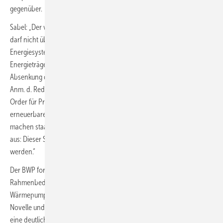
gegenüber.
Sabel: „Der vermeintliche Kompromiss beim Gebäudeenergiegesetz
darf nicht über die grundsätzlichen Missverhältnisse im
Energiesystem hinwegtäuschen. Während auf der einen Seite fossile
Energieträger weiter subventioniert werden, zuletzt durch die
Absenkung der Mehrwertsteuer für Erdgas [und Flüssiggas (LPG), ,
Anm. d. Red.], sorgt das Erdgas andererseits im Rahmen der Merit
Order für Preisspitzen beim Strompreis – und dies, obwohl der Anteil
erneuerbarer Energien beim Strom stetig wächst. Darüber hinaus
machen staatliche Preisbestandteile fast die Hälfte des Strompreises
aus: Dieser Spielraum sollte für politische Entlastungen genutzt
werden.“
Der BWP fordert von der Bundesregierung jetzt klare
Rahmenbedingungen für den bereits vereinbarten
Wärmepumpenhochlauf. Neben der zügigen Umsetzung der GEG-
Novelle und einer gezielten Aufstockung der BEG-Förderung, sollte
eine deutliche Entlastung des Strompreises in den Fokus genommen