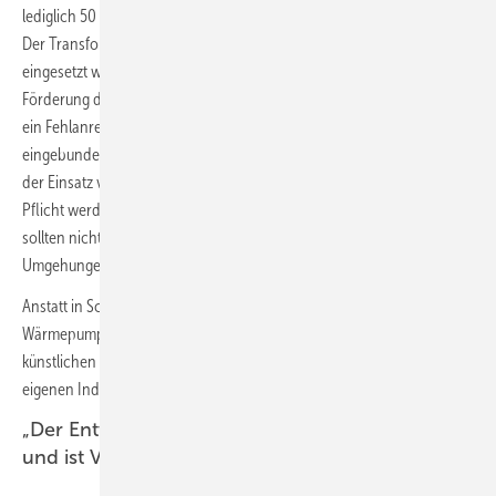
lediglich 50 Prozent Erneuerbare in der Fernwärme vorgeschrieben.
Der Transformationsprozess der Fernwärme, wo oft Erdgas-KWK
eingesetzt wird, muss viel schneller vorangebracht werden. Jede
Förderung der Wärmeerzeugung durch fossile Energieträger ist daher
ein Fehlanreiz, auch wenn das in Form von Erdgas-KWK und
eingebunden in ein Wärmenetz erfolgt. Auch für KWK-Anlagen muss
der Einsatz von mindestens 65 % erneuerbaren Energien daher zur
Pflicht werden. Neue KWK-Anlagen, die dieses Kriterium nicht erfüllen,
sollten nicht zugelassen werden. Andernfalls wäre hier für
Umgehungen Tür- und Tor geöffnet.
Anstatt in Scheinlösungen müssen sich die Investitionen auf
Wärmepumpen und grüne Wärmenetze konzentrieren. Mit dem
künstlichen Festhalten an der Gasheizung schadet man so der
eigenen Industrie, den Kunden und dem Klima.“
„Der Entwurf trägt die Handschrift der Gaslobby
und ist Verbrauchertäuschung“