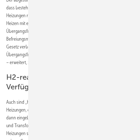
dass bestehende Heizungen weiterhin betrieben und kaputte
Heizungen repariert werden können. Für den Übergang auf das
Heizen mit erneuerbaren Energien sieht die Gesetzesnovelle
Übergangsfristen, verschiedene Erfüllungsoptionen und
Befreiungsmöglichkeiten in besonderen Situationen vor. Um das
Gesetz verbraucherfreundlicher zu gestalten, wurden zuletzt die
Übergangsfristen und Erfüllungsoptionen – vor allem für den Neubau
– erweitert, zum Beispiel um Solarthermie.
H2-ready: Wette auf die
Verfügbarkeit grüner Gase
Auch sind „H2-ready“ Gas-Heizungen eine weitere Option, also
Heizungen, die auf 100 % Wasserstoff umrüstbar sind. Diese dürfen
dann eingebaut werden, wenn es einen verbindlichen Investitions-
und Transformationsplan für Wasserstoffnetze gibt und diese
Heizungen schon 2030 mit mindestens 50 % Biomethan oder anderen