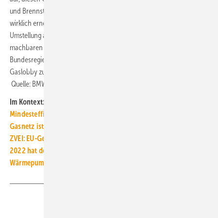
und Brennstoff-Märchen umgehend zurückzuziehen und Klarheit zu
wirklich erneuerbaren Wärmetechnologien zu schaffen. Mit einer
Umstellung auf Wärmepumpen und Wärmenetze liegen die
machbaren Lösungen bereits auf dem Tisch. Jetzt liegt es an der
Bundesregierung, diese Optionen gegen die massiven Angriffe der
Gaslobby zu verteidigen und konsequent weiter zu verfolgen.“ ■
Quelle: BMWK, BDEW, BWP, BNE, DUH / jv
Im Kontext:
Mindesteffizienzstandards: Diese Gebäude sind betroffen
Gasnetz ist H2-ready – mit einer Investition von 30 Mrd. Euro
ZVEI: EU-Gebäuderichtlinie muss Gebäudesektor elektrifizieren
2022 hat der Gebäudesektor erneut sein KSG-Ziel verfehlt
Wärmepumpen: der schnellste Weg aus der Gasabhängigkeit
Teilen
Link kopieren