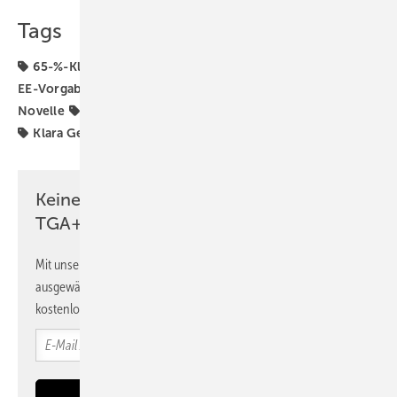
Tags
65-%-Klausel für erneuerbare Energien
65-Prozent-
EE-Vorgabe
BDEW
BMWK
BMWSB
BWP
GEG-
Novelle
Gebäudeenergiegesetz
H2-ready
Heizung
Klara Geywitz
Regelwerk
Robert Habeck
Keine Zeit? Kein Problem mit dem
TGA+E Newsletter!
Mit unserem Newsletter erhalten Sie regelmäßig von uns
ausgewählte Informationen und Neuigkeiten, gebündelt und
kostenlos direkt ins Postfach.