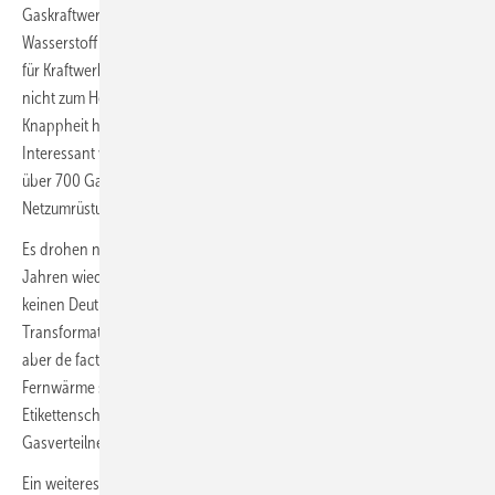
Gaskraftwerken überzeugend und unwidersprochen dargelegt, dass
Wasserstoff auf mittlere und lange Sicht nicht in ausreichendem Maß
für Kraftwerke zur Verfügung stehen könne – und damit erst recht
nicht zum Heizen in Privathaushalten. Diese Argumentation der H
-
2
Knappheit hatte die Bundesregierung damals übernommen.
Interessant wird es sein zu sehen, wie vor diesem Hintergrund die
über 700 Gasnetzbetreiber mit den umfangreichen Vorgaben zur
Netzumrüstung umgehen.
Es drohen nun massive Fehlinvestitionen in Geräte, die in wenigen
Jahren wieder ausgetauscht werden müssen. Dem Klimaschutz ist
keinen Deut damit geholfen, wenn zwar auf dem Papier
Transformationspläne vorgelegt werden müssen, der Wasserstoff
aber de facto nie in dem Maße kommen kann. Das ist bei der
Fernwärme schon sehr optimistisch, bei Gasnetzen ist es schlicht
Etikettenschwindel. Wir werden für Gas-Heizungen kein 100-%-H
-
2
Gasverteilnetz sehen.
Ein weiteres Schlupfloch besteht bei Wärmenetzen. Bis 2030 sind