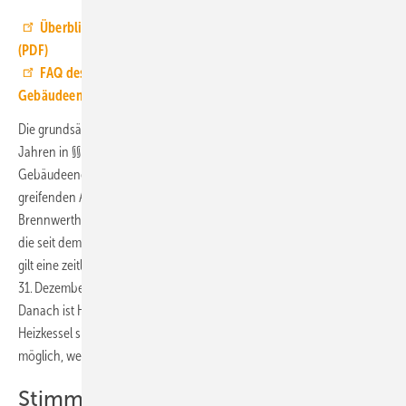
Überblick über die Novelle des Gebäudeenergiegesetzes
(PDF)
FAQ des BMWK: Erneuerbares Heizen –
Gebäudeenergiegesetz (GEG)
Die grundsätzlichen Austauschpflicht ineffizienter Kessel nach 30
Jahren in §§ 72, 73 des heute bereits geltenden
Gebäudeenergiegesetzes bleibt bestehen, genau wie die bereits heute
greifenden Ausnahmen für Niedertemperatur- und
Brennwertheizkessel und Ausnahmen für selbstnutzende Eigentümer,
die seit dem Stichtag 1. Februar 2002 in ihrem Eigentum wohnen. Es
gilt eine zeitliche Obergrenze. Heizkessel dürfen nur bis zum
31. Dezember 2044 mit fossilen Brennstoffen betrieben werden.
Danach ist Heizen mit fossilem Erdgas nicht mehr zulässig. Gas-
Heizkessel sind damit nach dem 31. Dezember 2044 nur noch dann
möglich, wenn sie zu 100 % mit „grünen Gasen“ betrieben werden.
Stimmen aus der Branche