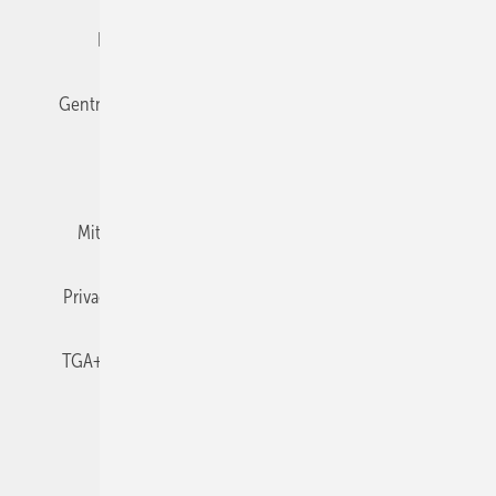
Editor's choice
E-Paper
Fachbeiträge
Gentner Verlag
Impressum
Karriere bei Gentner
Team
Mediaservice
Mitgliedschaften und Engagement
Newsletter
Privacy Manager
RSS-Feed
TGA+E abonnieren
TGA+E-WissensCheck
Veranstaltungen / Webinare
© 2026 TGA+E Fachplaner