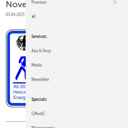
Novelle gestartet
Premium
03.04.2023
|
Druckvorschau
+E
Services
Abo & Shop
Media
Newsletter
Specials
JV
GModG
Wärmepumpe