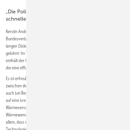
„Die Politik muss nun alle Hemmnisse für einen
schnellen Wasserstoffhochlauf abräumen“
Kerstin Andreae, Vorsitzende der Hauptgeschäftsführung des
Bundesverbands der Energie- und Wasserwirtschaft
BDEW
: „Die
langen Diskussionen um das Gebäudeenergiegesetz haben sich
gelohnt: Im Vergleich zu der ersten bekannt gewordenen Version
enthält der Gesetzentwurf nun einige entscheidende Verbesserung,
die eine effiziente und praktikable Wärmewende ermöglichen.
Es ist erfreulich, dass die Bundesregierung die Wahlmöglichkeiten
zwischen den verschiedenen Technologien sowohl für Neubauten als
auch bei Bestandsgebäuden erweitert hat. Sie setzt nun richtigerweise
auf eine breite Palette von Infrastrukturen und Energieträgern für die
Wärmeversorgung. Das macht die Energieversorgung resilienter, die
Wärmewende flexibler und vermeidet unnötige Kosten. Positiv ist vor
allem, dass nun auch sogenannte H2-ready-Gas-Heizungen als
Technologieoption in das Gesetz aufgenommen wurden, also Gas-