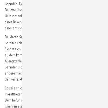
beenden. Das betreffe auch die in den vergangenen Tagen geführte
Debatte über die bedingte Zulassung von rein fossil befeuerten
Heizungsanlagen („H2-ready“). Stattdessen bedürfe es jetzt dringend
eines Bekenntnisses der Bundesregierung zur Wärmepumpe und
einer entsprechenden Flankierung des GEG.
Dr. Martin Sabel, BWP-Geschäftsführer: „Seit eineinhalb Jahren
bereitet sich die Wärmepumpenbranche auf die 65-%EE-Vorgabe vor.
Sie hat sich längst darauf ausgerichtet, dass die Wärmepumpe bereits
ab dem kommenden Jahr die neue Standardheizung wird. Die
Absatzzahlen der Branche brechen immer wieder neue Rekorde und
befinden sich voll auf Zielkurs. Hersteller, Fachhandwerk und viele
andere machen ihre Hausaufgaben – jetzt ist die Bundesregierung an
der Reihe, klare Regeln zu schaffen.“
So sei es nicht verwunderlich, dass sich viele Menschen über das
Inkrafttreten der GEG-Novelle zum kommenden Jahr Sorgen machen.
Dem herunter subventionierten und auf 12 Ct/kWh „gedeckelten“
Gaspreis stehe eine unzureichende Preispolitik auf der Stromseite