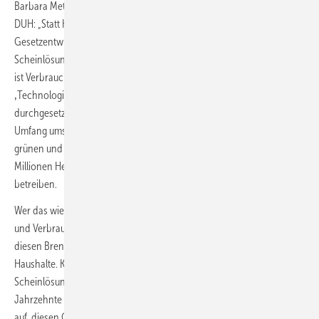
Barbara Metz, Bundesgeschäftsführerin der Deutschen Umwelthilfe
DUH: „Statt Klarheit für die Verbraucher zu schaffen, stiftet der neue
Gesetzentwurf Verwirrung mit der Zulassung technisch unmöglicher
Scheinlösungen. Der Entwurf trägt die Handschrift der Gaslobby und
ist Verbrauchertäuschung. Unter dem Vorwand angeblicher
‚Technologieoffenheit‘ hat sie die Aufnahme von Heizungssystemen
durchgesetzt. In der Praxis sind diese gar nicht in ausreichendem
Umfang umsetzbar. Das gilt für Biomasse, Biogas ebenso wie für
grünen und blauen Wasserstoff. Es ist schlicht unmöglich, die 20
Millionen Heizungen in Deutschland mit diesen Optionen zu
betreiben.
Wer das wie die FDP vorantreibt, ist unehrlich zu Verbraucherinnen
und Verbrauchern, kreiert enorme Engpässe in der Versorgung mit
diesen Brennstoffen und damit unkalkulierbare Kostenrisiken für die
Haushalte. Klimapolitisch droht die mangelnde Verfügbarkeit dieser
Scheinlösungen die fossile Abhängigkeit im Wärmesektor über
Jahrzehnte zu verlängern. Wir fordern die Bundesregierung deshalb
auf, diesen Gesetzesentwurf der wissenschaftlichen Unmöglichkeiten