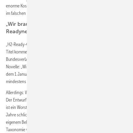
enorme Kostenbelastungen für die Steuerzahler und all diejenigen, die
im falschen Glauben in eine H2-ready-Heizung investiert haben.
„Wir brauchen Klimaschutz statt Klimaschutz-
Readyness.“
„H2-Ready-Gasheizungen sind ein Etikettenschwindel.“ Unter diesem
Titel kommentiert Robert Busch, Geschäftsführer des
Bundesverbands Neue Energiewirtschaft
bne
, den Entwurf zur GEG-
Novelle: „Wir begrüßen ausdrücklich die erneute Bekräftigung, dass ab
dem 1. Januar 2024 möglichst jede neu eingebaute Heizung zu
mindestens 65 % mit erneuerbaren Energien betrieben werden muss.
Allerdings: Wir brauchen Klimaschutz statt Klimaschutz-Readyness.
Der Entwurf wurde deutlich aufgeweicht. H2-Readyness für Heizungen
ist ein Worst-Case-Szenario, da so Gas-Heizkessel über viele weitere
Jahre schlicht mit Erdgas betrieben werden können. Schon nach
eigenem Bekunden der Gaswirtschaft im Rahmen der Debatte zur EU-
Taxonomie wurde in Bezug auf die „grüne“ Eigenschaft von