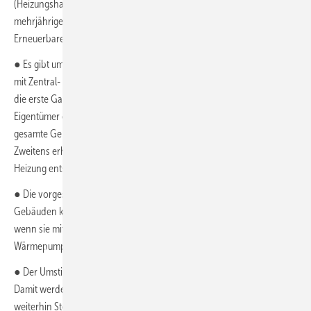
(Heizungshavarie), gibt es pragmatische Übergangslösungen und
mehrjährige Übergangsfristen, sodass der Umstieg auf eine
Erneuerbaren-Heizung nicht ad hoc erfolgen muss.
● Es gibt umfassende Übergangsregelungen für Gebäude, die sowohl
mit Zentral- als auch mit Gasetagenheizungen versorgt werden. Fällt
die erste Gasetagenheizung in dem Gebäude aus, haben die
Eigentümer erstens drei Jahre Zeit, um zu entscheiden, wie für das
gesamte Gebäude auf Erneuerbare Heizungen umgestellt wird.
Zweitens erhalten sie, wenn sie sich für eine Zentralisierung der
Heizung entschieden haben, weitere zehn Jahre Zeit zur Umsetzung.
● Die vorgesehene Regelung ist technologieoffen. In bestehenden
Gebäuden können auch weiterhin Gas-Heizungen eingebaut werden,
wenn sie mit 65 % grünen Gasen oder in Kombination mit einer
Wärmepumpe betrieben werden.
● Der Umstieg soll durch gezielte Förderung unterstützt werden.
Damit werden auch soziale Härten abgefedert. Zudem gibt es
weiterhin Steuermäßigungen.