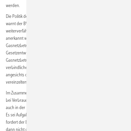
werden.
Die Politik der falschen Zeichen könnte sich im GEG noch verstärken,
warnt der BWP. Je nachdem wie der Gesetzgeber mit dem Vorschlag
weiterverfährt, dass auch Erdgasheizungen als Erfüllungsoption
anerkannt werden, wenn sie „H2-ready“ sind und der
Gasnetzbetreiber einen Transformationsplan vorlegt. Laut
Gesetzentwurf wäre das mit harten Anforderungen verbunden,
Gasnetzbetreiber müssten für entsprechende Versorgungsgebiete
verbindliche Zusagen machen und massive Investitionen leisten, was
angesichts der großen Effizienzvorteile von Wärmepumpen nur in
vereinzelten Insellösungen eine Rolle spielen dürfte.
Im Zusammenwirken mit den falsch gestellten Energiepreisen könnte
bei Verbrauchern aber die Erwartung entstehen, dass diese Option
auch in der Breite des Gebäudebestands eingesetzt werden könnte.
Es sei Aufgabe der Politik, falschen Erwartungen entgegenzutreten,
fordert der BWP. Denn überall dort, wo die Umstellung zu Wasserstoff
dann nicht gelinge, drohten fehlgeschlagene Investitionen und