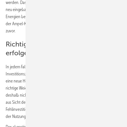
werden. Das heißt konkret, dass ab dem 1. Januar 2024 möglichst jede
neu eingebaute Heizung zu mindestens 65 % mit erneuerbaren
Energien betrieben werden muss. Nach der politischen Einigung in
der Ampel-Koalition hat aber „möglichst“ eine andere Bedeutung als
zuvor.
Richtige Weichenstellung muss jetzt
erfolgen
In jedem Fall ist der Fokus auf den Neueinbau angesichts der langen
Investitionszeiträume im Gebäudebereich entscheidend. Wer heute
eine neue Heizung einbaut, will diese 20 bis 25 Jahre nutzen. Die
richtige Weichenstellung beim Einbau von neuen Heizungen muss
deshalb nicht nur aus Sicht der Bundesregierung jetzt erfolgen. Auch
aus Sicht der Eigentümer ist diese Perspektive relevant, um
Fehlinvestitionen in Lösungen zu vermeiden, die im Betrieb während
der Nutzungsdauer hohe Kosten bedeuten.
Der abgestimmte Referentenentwurf für die GEG-Novelle sieht vor,