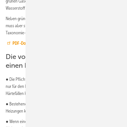
grünen Gasen und spätestens ab 2035 mit mindestens 65 %
Wasserstoff betrieben werden.
Neben grünem Wasserstoff ist auch blauer Wasserstoff möglich, er
muss aber strengen Kriterien genügen (in Anlehnung an die
Taxonomie-Verordnung).
PDF-Download des Gesetzentwurfs für die GEG-Novelle
Die vorgeschlagenen Regelungen auf
einen Blick:
● Die Pflicht zum Erneuerbaren Heizen ab dem 01. Januar 2024 gilt
nur für den Einbau neuer Heizungen; Ausnahmen sind möglich. In
Härtefällen können Eigentümer von der Pflicht befreit werden.
● Bestehende Heizungen können weiter betrieben werden. Kaputte
Heizungen können repariert werden.
● Wenn eine Erdgas- oder Ölheizung irreparabel ist