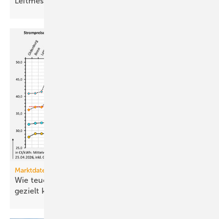
Leit­messe
Marktdaten
Wie teuer ist Strom für Haushalte, wenn sie ihn
gezielt
kaufen?