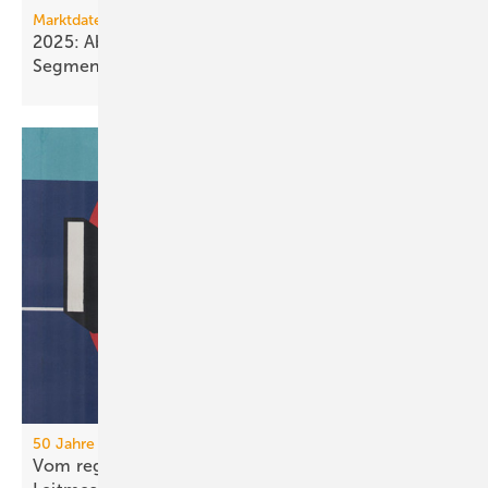
Marktdaten
2025: Absatz von Heiztechnik in 8 von 16
Segmenten im
Minus
50 Jahre IFH/Intherm
Vom regionalen Bran­chen­treff zur süd­deut­schen