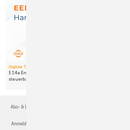
Digitale Tools
§ 14a EnWG: Neues Tool prüft Er­reich­bar­keit
steuer­barer
Anlagen
Abo- & Leserservice
AGB
Alle Inhalte chronologisch
Anmelden
Anmeldung & Registrierung
Datenschutz