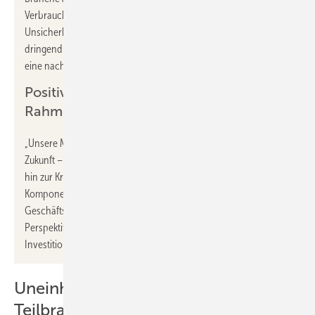
Verbraucher und Investoren sind angesichts großer
Unsicherheit zurückhaltend. Die Bundesregierung muss
dringend für mehr Planungssicherheit sorgen, um Vertrauen in
eine nachhaltige Erholung der Baukonjunktur zu schaffen.“
Positive Impulse trotz schwieriger
Rahmenbedingungen
„Unsere Mitglieder liefern entscheidende Lösungen für die
Zukunft – von sauberem Trinkwasser über Energieeffizienz bis
hin zur Kreislaufwirtschaft. Gebäudearmaturen sind zentrale
Komponenten der Energiewende“, erklärt
Dr. Laura Dorfer
,
Geschäftsführerin VDMA Armaturen. „Langfristig sehen wir gute
Perspektiven. Wir hoffen vor allem auf Impulse aus dem
Investitionspaket der Bundesregierung.“
Uneinheitliche Entwicklung der
Teilbranchen