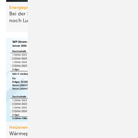
Energiepreise
Bei der Strompreissenkung für Wärmepumpen ist
noch
Luft
Heizenergiekosten
Wärmepumpen­strom-/Gas­preis-Baro­meter