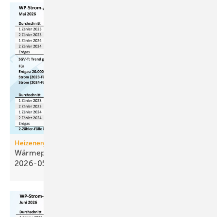
Heizenergiekosten
Wärmepumpen­strom-/Gas­preis-Baro­meter
2026-05