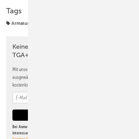
Tags
Armatur
TGA-Marktdaten
Umsatzplus
VDMA
Keine Zeit? Kein Problem mit dem
TGA+E Newsletter!
Mit unserem Newsletter erhalten Sie regelmäßig von uns
ausgewählte Informationen und Neuigkeiten, gebündelt und
kostenlos direkt ins Postfach.
Bei Anmeldung zu diesem Newsletter bin ich damit einverstanden, über
interessante Verlags- und Online-Angebote
der Marken der Alfons W.