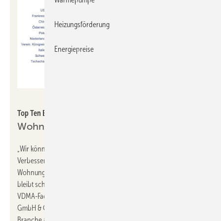
Heizungsförderung
Energiepreise
VDMA
Top Ten Exportmärkte Gebäudearmaturen 1. HJ 2025.
Wohnungsbau steckt weiter in der Krise
„Wir können zwar gegenüber dem schwachen Vorjahr eine
Verbesserung verbuchen, doch Euphorie ist unangebracht. Der
Wohnungsbau steckt weiterhin in der Krise, und die Nachfrage
bleibt schwach“, betont
Lubert Winnecken
, Vorsitzender der
VDMA-Fachabteilung Gebäudearmaturen und CEO der Keuco
GmbH & Co. KG. „Nach der monatelangen Flaute hat unsere
Branche auch im ersten Halbjahr noch nicht wieder Tritt gefasst.