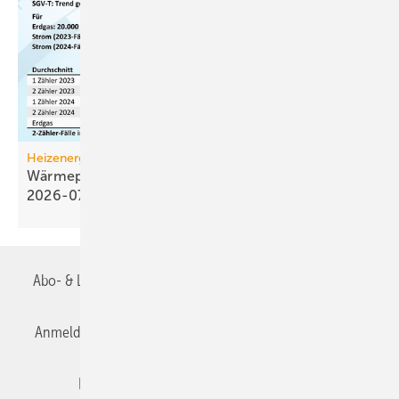
Heizenergiekosten
Wärmepumpen­strom-/Gas­preis-Baro­meter
2026-07
Abo- & Leserservice
AGB
Alle Inhalte chronologisch
Anmelden
Anmeldung & Registrierung
Datenschutz
Editor's choice
E-Paper
Fachbeiträge