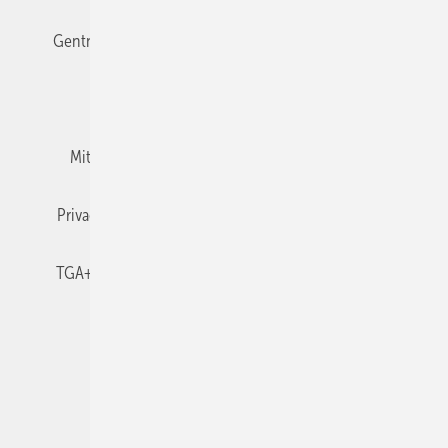
Gentner Verlag
Impressum
Karriere bei Gentner
Team
Mediaservice
Mitgliedschaften und Engagement
Newsletter
Privacy Manager
RSS-Feed
TGA+E abonnieren
TGA+E-WissensCheck
Veranstaltungen / Webinare
© 2026 TGA+E Fachplaner