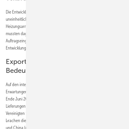
Die Entwicklung innerhalb der Teilbranchen verlief im 1. Halbjahr
uneinheitlich: Sanitärarmaturen erzielten ein Umsatzplus von 6 %,
Heizungsarmaturen legten um 5 % zu. Technische Gebäudearmaturen
mussten dagegen einen Rückgang von 3 % hinnehmen. Die
Auftragseingänge lassen für das 2. Halbjahr eine verhalten positive
Entwicklung erwarten.
Exporte: USA gewinnen an
Bedeutung
Auf den internationalen Märkten blieb die Nachfrage hinter den
Erwartungen zurück. Die Exporte von Gebäudearmaturen sanken bis
Ende Juni 2025 leicht um 0,2 % auf 1,8 Mrd. Euro. Während die
Lieferungen in die USA um 18 % auf 195,9 Mio. Euro stiegen und die
Vereinigten Staaten damit erstmals größter Absatzmarkt wurden,
brachen die Exporte nach Frankreich (minus 18,2 % auf 164 Mio. Euro)
und China (minus 17,1 % auf 163,4 Mio. Euro) deutlich ein.