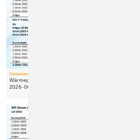
Heizenergiekosten
Wärmepumpen­strom-/Gas­preis-Baro­meter
2026-06