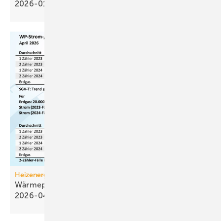
2026-01
Heizenergiekosten
Wärmepumpen­strom-/Gas­preis-Baro­meter
2026-04