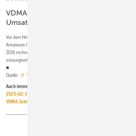
VDMA erwartet moderates
Umsatzplus
Vor dem Hintergrund der aktuellen Entwicklung erwartet der VDMA
Armaturen für 2025 lediglich ein moderates Umsatzplus von 3 %. Für
2026 rechnet der Fachverband mit einer spürbar stärkeren Dynamik –
vorausgesetzt, die politischen Rahmenbedingungen verbessern sich.
■
Quelle:
VDMA
/ fl
Auch interessant:
2025-Q2: SHK-Geschäftsklima stag­niert knapp über null
VDMA: Sanitär­indus­trie rech­net 2025 mit Erho­lung
Teilen
Link kopieren