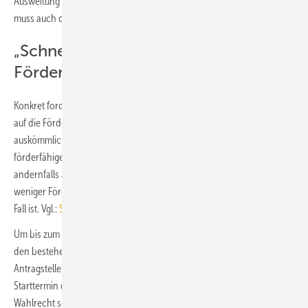
Ausweitung der Produktionskapazitäten für Wärmepumpen. Jetzt
muss auch die Politik liefern.“
„Schnell Klarheit in Bezug auf die
Förderung geschaffen“
Konkret fordert der BDH, dass nun möglichst schnell Klarheit in Bezug
auf die Förderung geschaffen wird und dass diese verlässlich und
auskömmlich ausgestaltet wird. Insbesondere gelte es, die
förderfähigen Investitionskosten auf 45 000 Euro anzuheben, da
andernfalls ab einer bestimmten Investitionssumme die Investoren
weniger Fördergelder erhalten, als dies mit der jetzigen Förderung der
Fall ist. Vgl.:
So soll ab 2024 der Heizungsaustausch gefördert werden
Um bis zum Starttermin keinen Stillstand im Markt auszulösen bzw.
den bestehenden zu überwinden, solle ein Wahlrecht für alle
Antragsteller vom Zeitpunkt der Verabschiedung des GEG bis zum
Starttermin der neuen Förderbedingungen eingeführt werden. Dieses
Wahlrecht solle es den Bürgern erlauben, sich für die jeweils besseren