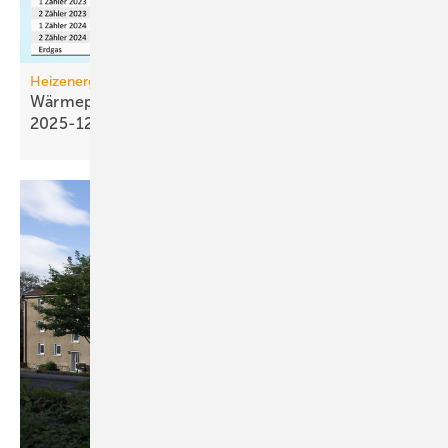
Heizenergiekosten
Wärmepumpen­strom-/Gas­preis-Baro­meter
2025-12