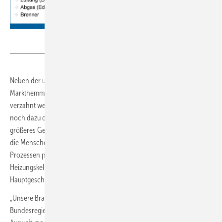
BDH
Neben der unklaren Fördersituation sieht der BDH ein weiteres
Markthemmnis in der kommunalen Wärmeplanung, die mit dem GEG
verzahnt werden soll. „Es macht Sinn, dass die Ampel-Koalition sich
noch dazu durchringen konnte, der kommunale Wärmeplanung
größeres Gewicht beizumessen. Das darf aber nicht dazu führen, dass
die Menschen nun abwarten, was ihre Kommune in jahrelangen
Prozessen plant und sich die Modernisierungsdynamik im
Heizungskeller jetzt dadurch abschwächt“, betont BDH-
Hauptgeschäftsführer Markus Staudt.
„Unsere Branche hat die Zusagen, die sie gegenüber der
Bundesregierung gemacht hat, gehalten und investiert massiv in die