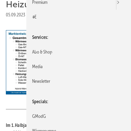
Heizungen
Premium
05.09.2023
|
Druckvorschau
+E
Services
Abo & Shop
Media
Newsletter
BDH
Specials
GModG
Im 1. Halbjahr 2023 ist der Absatz neuer Wärmeerzeuger deutlich
Wärmepumpe