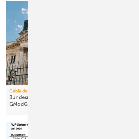
Gebäudemodernisierungsgesetz
Bundesrats­aus­schüsse: 67 Kritik­punkte zum
GModG-Entwurf