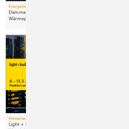
Energetische Sanierung in der Wohnungswirtschaft
Dämmen, Heizungssanierung und
Wärmepumpen-Lösungen
Messenachlese
Light + Building 2026 macht tech­no­lo­gi­schen