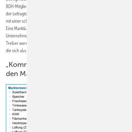
BDH-Mitgliedsunternehmen ein entsprechend negatives Bild: 85 %
der befragten Mitgliedsunternehmen rechnen für das 1. Quartal 2024
mit einer schlechten oder sogar sehr schlechten Marktentwicklung.
Eine Marktbelebung durch das Gebäudeenergiegesetz erwarten die
Unternehmen nicht. Dies war allerdings auch kaum zu erwarten,
Treiber waren zuletzt insbesondere attraktive Förderkonditionen und
die sich abschwächende Energiepreiskrise.
„Kommunale Wärmeplanung könnte
den Markt hemmen“