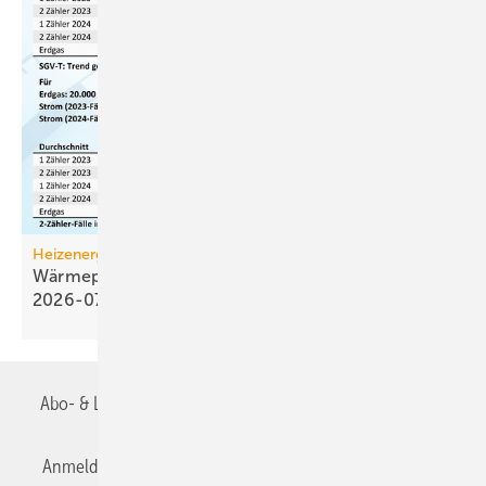
Heizenergiekosten
Wärmepumpen­strom-/Gas­preis-Baro­meter
2026-07
Abo- & Leserservice
AGB
Alle Inhalte chronologisch
Anmelden
Anmeldung & Registrierung
Datenschutz