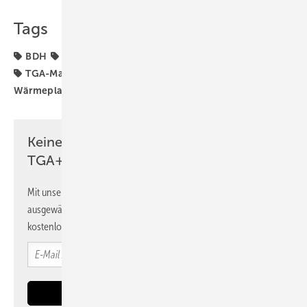
Tags
BDH
Heizungswende
Kommunale Wärmeplanung
TGA-Marktdaten
WPG
Wärmeerzeuger
Wärmeplanungsgesetz
Wärmepumpen
kWP
Keine Zeit? Kein Problem mit dem
TGA+E Newsletter!
Mit unserem Newsletter erhalten Sie regelmäßig von uns
ausgewählte Informationen und Neuigkeiten, gebündelt und
kostenlos direkt ins Postfach.