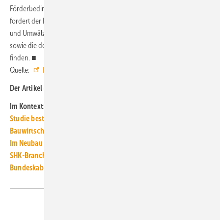
Förderbedingungen – auch nachträglich – zu entscheiden. Außerdem
fordert der BDH, dass weitere Effizienztechnologien wie Heizungs-
und Umwälzpumpen, Wohnraumlüftung mit Wärmerückgewinnung
sowie die dezentrale KWK im Gebäudeenergiegesetz Berücksichtigung
finden. ■
Quelle:
BDH
/ jv
Der Artikel gehört zur
TGA+E-Themenseite TGA-Marktdaten
Im Kontext:
Studie bestätigt: Wärmepumpe heizt günstiger als Gas-Heizung
Bauwirtschaft 2023: Auftragsmangel drückt auf Beschäftigung
Im Neubau ist die Heizungswende praktisch abgeschlossen
SHK-Branche in 2023-Q2: Lage positiv, Ausblick eingetrübt
Bundeskabinett beschließt Entwurf für Wärmeplanungsgesetz
Teilen
Link kopieren