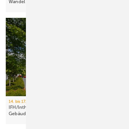
Wan­del
sicht­bar
14. bis 17. April 2026, Messe Nürnberg
IFH/Intherm 2026: Sanitär-, Haus- und
Ge­bäu­de­tech­nik