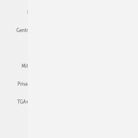
Editor's choice
E-Paper
Fachbeiträge
Gentner Verlag
Impressum
Karriere bei Gentner
Team
Mediaservice
Mitgliedschaften und Engagement
Newsletter
Privacy Manager
RSS-Feed
TGA+E abonnieren
TGA+E-WissensCheck
Veranstaltungen / Webinare
© 2026 TGA+E Fachplaner