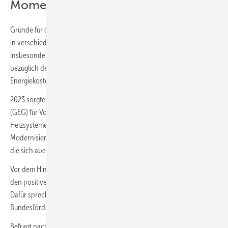
Momentaufnahme“
Gründe für den positiven Marktverlauf sieht der BDH unter anderem
in verschiedenen Sondereffekten. Der Russland-Ukraine-Krieg sorgte
insbesondere im Jahr 2022 für Verunsicherung bei den Menschen
bezüglich der Versorgungssicherheit und für Angst vor steigenden
Energiekosten.
2023 sorgte die langwierige Debatte um das Gebäudeenergiegesetz
(GEG) für Vorzieheffekte insbesondere bei gasbasierten
Heizsystemen. Entsprechend schiebe man derzeit noch eine
Modernisierungswelle vor allem bei den Wärmepumpen vor sich her,
die sich aber langsam abschwäche.
Vor dem Hintergrund der genannten Sondereffekte sieht der Verband
den positiven Marktverlauf für das Jahr 2023 als Momentaufnahme.
Dafür sprechen auch die rückläufigen Förderanträge der
Bundesförderung für effiziente Gebäude (BEG) beim BAFA.
Befragt nach der Perspektive für das 1. Quartal 2024 zeichnen die