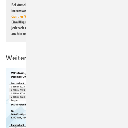
Bei Anmeldung zu diesem Newsletter bin ich damit einverstanden, über
interessante Verlags- und Online-Angebote
der Marken der Alfons W.
Gentner Verlag GmbH & Co. KG
informiert zu werden. Diese
Einwilligung kann ich jederzeit widerrufen und eine Abmeldung ist
jederzeit möglich. Informationen zum Umgang mit Daten finden Sie
auch in unserer
Datenschutzerklärung
.
Weitere Inhalte