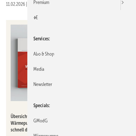
Premium
11.02.2026
|
Druckvorschau
+E
Services
Abo & Shop
Media
Newsletter
Specials
Mitsubishi Electric
Übersichtlich und kompakt: Im neuen „Wissenstraining.
GModG
Wärmepumpen in Theorie und Praxis“ findet jeder Interessent
schnell die passende Schulung für sich.
Wärmepumpe