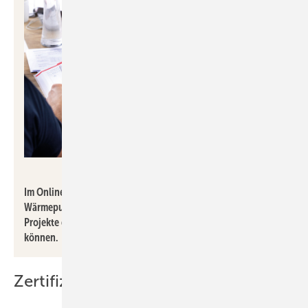
Mitsubishi Electric
Im Online-Training „Mehr Planungssicherheit für Ecodan
Wärmepumpensysteme“ erfahren Teilnehmende, wie sie
Projekte effizient, normgerecht und betriebssicher umsetzen
können.
Zertifizierungskurs A1-Kälteschein