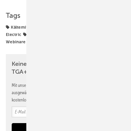
Tags
Kältemittel
Luft-Luft-Wärmepumpe
Mitsubishi
Electric
Propan (R290)
Schulungen
Seminare
Webinare
Weiterbildung
Wärmepumpe
Keine Zeit? Kein Problem mit dem
TGA+E Newsletter!
Mit unserem Newsletter erhalten Sie regelmäßig von uns
ausgewählte Informationen und Neuigkeiten, gebündelt und
kostenlos direkt ins Postfach.