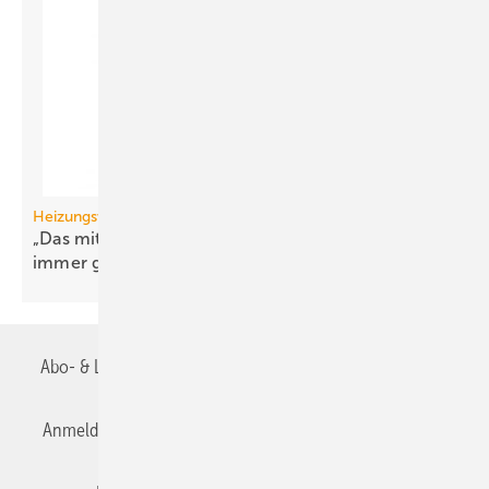
Heizungswende
„Das mit den Wärme­pumpen hatten wir doch
immer
gesagt“
Abo- & Leserservice
AGB
Alle Inhalte chronologisch
Anmelden
Anmeldung & Registrierung
Datenschutz