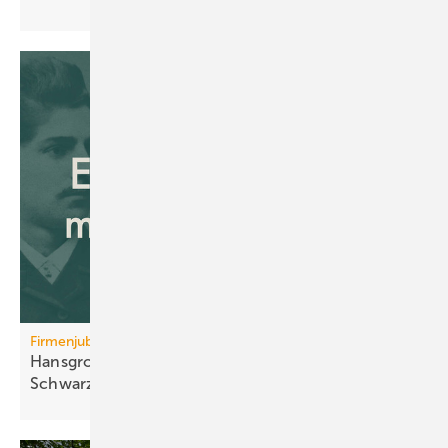
Firmenjubiläum
Hansgrohe: 125 Jahre Sa­ni­tär­tech­nik aus dem
Schwarz­wald