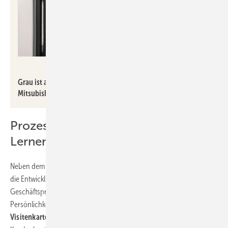
Mitsubishi Electric
Grau ist alle Theorie: Für optimale Lernerfolge setzt
Mitsubishi Electric in seinen Schulungen auf Praxisnähe.
Prozessoptimierung und flexibles
Lernen
Neben dem technischen Know-how legt der Hersteller auch Wert auf
die Entwicklung von Soft Skills und die Optimierung von
Geschäftsprozessen. Das Programm beinhaltet
Persönlichkeitstrainings wie „
Der Servicetechniker und Monteur als
Visitenkarte des Unternehmens
“, das den professionellen Auftritt im