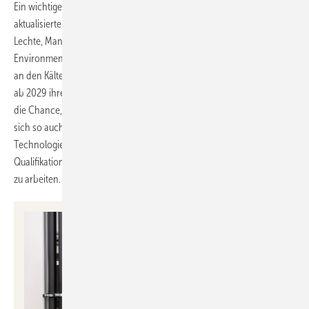
Ein wichtiger Bestandteil des Schulungsprogramms ist der
aktualisierte Zertifizierungskurs für den neuen A1-Kälteschein. Michael
Lechte, Manager Produktmarketing bei Mitsubishi Electric, Living
Environment Systems, betont die Dringlichkeit: „Die Anforderungen
an den Kälteschein haben sich geändert. Alle Zertifikate verlieren
ab 2029 ihre Gültigkeit. Mit unseren Schulungen haben Fachpartner
die Chance, sich frühzeitig auf den neuesten Stand zu bringen und
sich so auch in Zukunft als Fachmann für moderne und nachhaltige
Technologien zu positionieren.“ Dies ermöglicht Fachpartnern, ihre
Qualifikation rechtzeitig anzupassen und weiterhin gesetzeskonform
zu arbeiten.