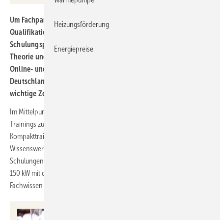
Um Fachpartner auf dem neuesten Stand zu halten und ihre
Heizungsförderung
Qualifikation zu sichern, hat Mitsubishi Electric sein
Schulungsprogramm „Wissenstraining. Wärmepumpen in
Energiepreise
Theorie und Praxis“ für 2026 aktualisiert. Das Angebot umfasst
Online- und Präsenzschulungen an neun Standorten in
Deutschland, deckt technische Neuheiten ab und bereitet auf
wichtige Zertifizierungen vor.
Im Mittelpunkt des technischen Angebots stehen aktualisierte
Trainings zu den Ecodan Luft/Wasser-Wärmepumpen. Ein dreitägiges
Kompakttraining vermittelt effizient und praxisorientiert alles
Wissenswerte zu den Ecodan Systemen. Neu im Programm sind
Schulungen, die zur Planung leistungsstarker Wärmepumpen bis
150 kW mit dem Kältemittel R290 befähigen. Diese erweitern das
Fachwissen der Teilnehmer im Umgang mit modernen Kältemitteln.