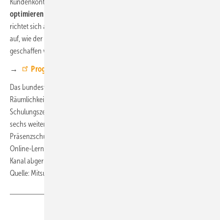
Kundenkontakt stärken soll. Ein neuer Workshop, „
Betriebsabläufe
optimieren – Prozessautomatisierung und KI sicher nutzen
“,
richtet sich an Führungskräfte und Projektverantwortliche und zeigt
auf, wie der Alltag entlastet und Freiräume für Kernaufgaben
geschaffen werden können.
→
Programm und Anmeldung
Das bundesweite Trainingsnetzwerk umfasst eigene, voll ausgestattete
Räumlichkeiten in Ratingen, Stuttgart und das vollständig erneuerte
Schulungszentrum in Hamburg. Ergänzt wird dieses Angebot durch
sechs weitere Standorte in Hotels. Die Mischung aus Online- und
Präsenzschulungen wird durch die MELSmart E-Learning-Plattform für
Online-Lernmöglichkeiten und Installationsfilme auf dem YouTube-
Kanal abgerundet. ■
Quelle: Mitsubishi Electric / fl
Teilen
Link kopieren