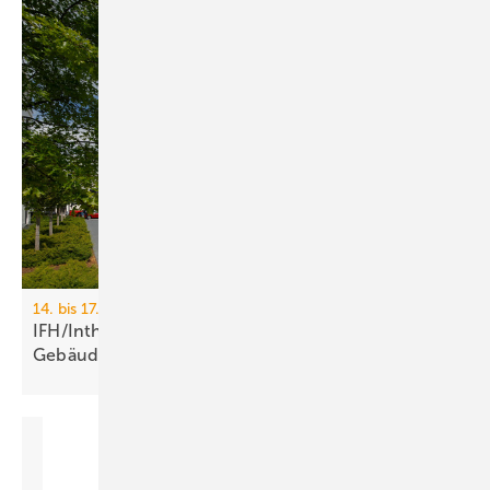
14. bis 17. April 2026, Messe Nürnberg
IFH/Intherm 2026: Sanitär-, Haus- und
Ge­bäu­de­tech­nik