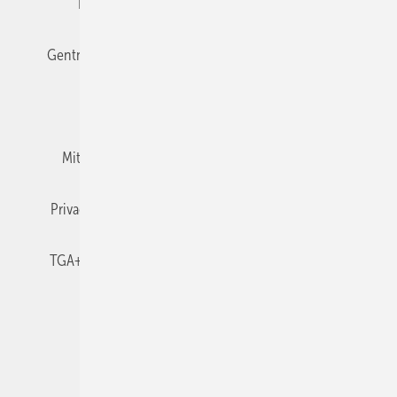
Editor's choice
E-Paper
Fachbeiträge
Gentner Verlag
Impressum
Karriere bei Gentner
Team
Mediaservice
Mitgliedschaften und Engagement
Newsletter
Privacy Manager
RSS-Feed
TGA+E abonnieren
TGA+E-WissensCheck
Veranstaltungen / Webinare
© 2026 TGA+E Fachplaner