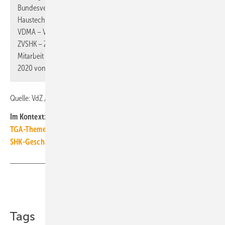
Bundesverband der Deutschen Heizungsindustrie e.V., DG
Haustechnik – Deutscher Großhandelsverband Haustechnik e.V.,
VDMA – Verband Deutscher Maschinen- und Anlagenbau,
ZVSHK – Zentralverband Sanitär Heizung Klima sowie unter
Mitarbeit der ISH. Die Branchendaten werden seit dem Jahr
2020 von der B+L Marktdaten GmbH erhoben. ■
Quelle: VdZ / ml
Im Kontext:
TGA-Themenseite TGA-Marktdaten
SHK-Geschäftsklima in 2022-Q4 stabil im positiven Bereich
Teilen
Link kopieren
Tags