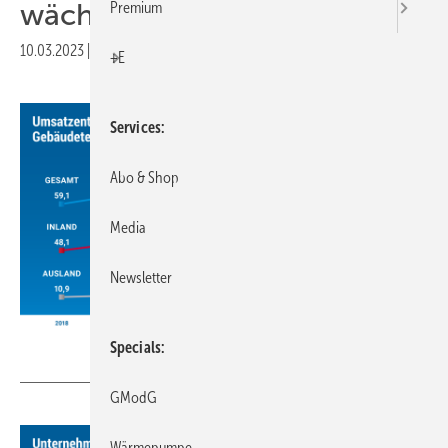
wächst weiter
Premium
10.03.2023
|
Druckvorschau
+E
Services
Abo & Shop
Media
Newsletter
Specials
VDS / VdZ
GModG
Wärmepumpe