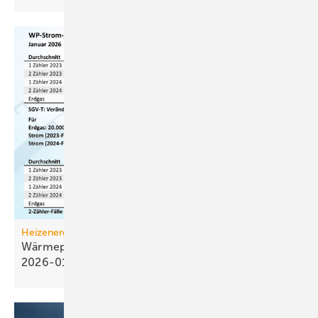
Heizenergiekosten
Wärmepumpen­strom-/Gas­preis-Baro­meter
2026-01