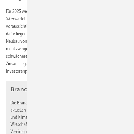
Für 2023 werden steigende Umsätze in Höhe von 77,7 Mrd. Euro (+4,5
%) erwartet. Allerdings wird das Umsatzwachstum in 2023
voraussichtlich schwächer ausfallen als im Jahr 2022. Die Gründe
dafür liegen insbesondere in der konjunkturellen Abkühlung im
Neubau von Ein- und Zweifamilienhäusern. Auch der Aufschub von
nicht zwingend notwendigen Sanierungen im Bad führt zu einer
schwächeren Nachfrage. Gestiegene Preise für Baumaterialien und
Zinsanstiege drosseln die Neubauvorhaben merklich. Gleiches gilt für
Investorenprojekte im Inland.
Branchendatenberichte
Die Branchendaten Haus- und Gebäudetechnik bilden die
aktuellen Entwicklungen der Bereiche Sanitär, Heizung, Lüftung
und Klima ab. Die Erhebung erfolgt im Auftrag der VdZ –
Wirtschaftsvereinigung Gebäude und Energie e.V., VDS –
Vereinigung Deutsche Sanitärwirtschaft e.V., BDH –