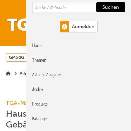
Springe
Springe
Springe
Search
auf
auf
auf
Hauptinhalt
Hauptmenü
SiteSearch
MENÜ
Home
GModG
Wärmepumpe
Heizungsförderung
Energ
Themen
Meldungen
Aktuelle Ausgabe
Archiv
TGA-Marktdaten
Produkte
Haus- und
Kataloge
Gebäudetechnikbranche