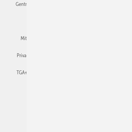
Gentner Verlag
Impressum
Karriere bei Gentner
Team
Mediaservice
Mitgliedschaften und Engagement
Newsletter
Privacy Manager
RSS-Feed
TGA+E abonnieren
TGA+E-WissensCheck
Veranstaltungen / Webinare
© 2026 TGA+E Fachplaner