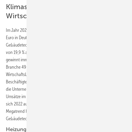
Klimaschutz beflügelt
Wirtschaftsbereich
Im Jahr 2022 lagen die Bauinvestitionen im Hochbau bei 308,6 Mrd.
Euro in Deutschland. Auf den Wirtschaftsbereich Haus- und
Gebäudetechnik entfällt mit 61,3 Mrd. Euro Inlandsumsatz ein Anteil
von 19,9 % am Hochbauvolumen. Die Haus- und Gebäudetechnik
gewinnt immer stärker an Bedeutung. Im Jahr 2022 ließen sich der
Branche 49.800 Unternehmen zuordnen. Die Beschäftigtenzahl im
Wirtschaftsbereich lag 2022 bei 543.000. Damit hat sich die
Beschäftigtenzahl im Wirtschaftsbereich erneut erhöht, während sich
die Unternehmensanzahl leicht rückläufig entwickelte. Die weltweiten
Umsätze im Gesamtmarkt der Haus- und Gebäudetechnik beliefen
sich 2022 auf 74,3 Mrd. Euro (Inland: 61,3; Ausland: 13 Mrd. Euro). Der
Megatrend Klimaschutz und die Nachfrage nach komplexer
Gebäudetechnik beflügeln den Wirtschaftsbereich.
Heizung und Lüftung: Lieferengpässe bremsen