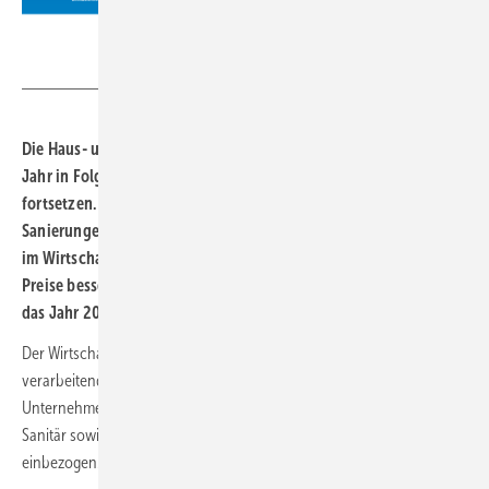
VDS / VdZ
Die Haus- und Gebäudetechnikbranche kann auch im dritten
Jahr in Folge ihr Umsatzwachstum mit +8,8 % dynamisch
fortsetzen. Die anhaltende starke Nachfrage nach energetischen
Sanierungen wirkt sich positiv auf die Branche aus. Die Umsätze
im Wirtschaftsbereich haben sich aufgrund der gestiegenen
Preise besser entwickelt als die abgesetzten Mengen. Auch für
das Jahr 2023 werden steigende Umsätze erwartet.
Der Wirtschaftsbereich Haus- und Gebäudetechnik umfasst das
verarbeitende Gewerbe, den Fachgroßhandel und die installierenden
Unternehmen. Die Produktsegmente Heizung / Gebäudeautomation,
Sanitär sowie Kälte- und Lüftungstechnik wurden in die Erhebung mit
einbezogen.