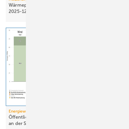
Wärmepumpen­strom-/Gas­preis-Baro­meter
2025-12
Energiewende
Öffentliche Stromerzeugung 2025: Wind und Solar
an der
Spitze