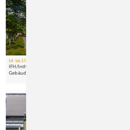
14. bis 17. April 2026, Messe Nürnberg
IFH/Intherm 2026: Sanitär-, Haus- und
Ge­bäu­de­tech­nik