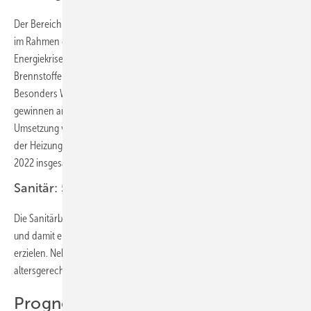
Der Bereich Heizung und Lüftung profitierte von staatlicher Förderung
im Rahmen des Klimapakets bei den Bestandsmaßnahmen. Die
Energiekrise und der Wille nach mehr Unabhängigkeit von fossilen
Brennstoffen verstärkten den Trend zu erneuerbaren Energien.
Besonders Wärmepumpen und Solarthermie sowie Biomasse
gewinnen anhaltend an Marktanteilen. Lieferengpässe verzögern die
Umsetzung von Projekten und wirken sich negativ aus. Die Umsätze in
der Heizungs-, Kälte-, Klima- und Lüftungsbranche erreichten im Jahr
2022 insgesamt ca. 46,9 Mrd. Euro.
Sanitär: 5,3 % Steigerung gegenüber Vorjahr
Die Sanitärbranche konnte 2022 einen Umsatz von 27,4 Mrd. Euro
und damit eine Steigerung um 5,3 Prozent gegenüber dem Vorjahr
erzielen. Neben der Sanierung alter Bäder lag vor allem die
altersgerechte und barrierefrei Ausstattung im Trend.
Prognose für 2023