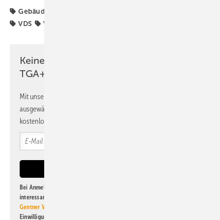
Gebäudetechnik
SHK-Konjunktur
TGA-Marktdaten
VDS
VdZ
Keine Zeit? Kein Problem mit dem
TGA+E Newsletter!
Mit unserem Newsletter erhalten Sie regelmäßig von uns
ausgewählte Informationen und Neuigkeiten, gebündelt und
kostenlos direkt ins Postfach.
Bei Anmeldung zu diesem Newsletter bin ich damit einverstanden, über
interessante Verlags- und Online-Angebote
der Marken der Alfons W.
Gentner Verlag GmbH & Co. KG
informiert zu werden. Diese
Einwilligung kann ich jederzeit widerrufen und eine Abmeldung ist