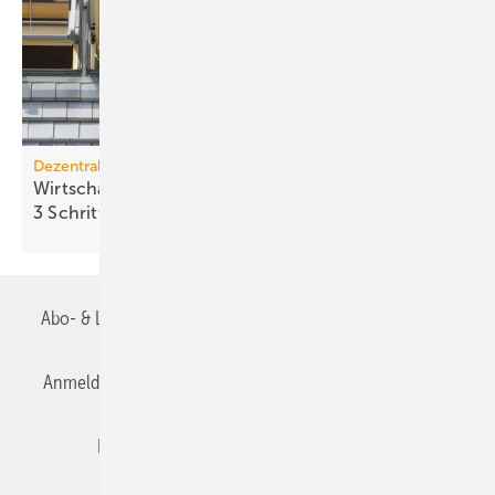
Dezentrale Energiewende
Wirtschaftlichkeit des Batterie­spei­chers in
3 Schritten
berechnen
Abo- & Leserservice
AGB
Alle Inhalte chronologisch
Anmelden
Anmeldung & Registrierung
Datenschutz
Editor's choice
E-Paper
Fachbeiträge