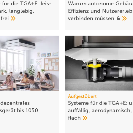
 für die TGA+E: leis­
Warum auto­nome Gebäu
rk, lang­le­big,
Effi­zienz und Nutzer­erleb
­frei
ver­binden
müssen
Aufgestöbert
 dezentrales
Systeme für die TGA+E: u
sgerät bis 1050
auf­fäl­lig, ae­ro­dy­na­misch,
flach