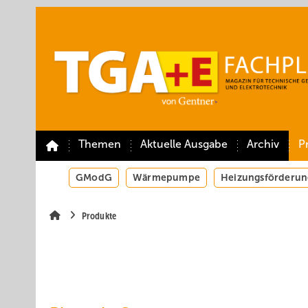
Springe
Springe
Springe
auf
auf
auf
Hauptinhalt
Hauptmenü
SiteSearch
Themen
Aktuelle Ausgabe
Archiv
P
GModG
Wärmepumpe
Heizungsförderun
Produkte