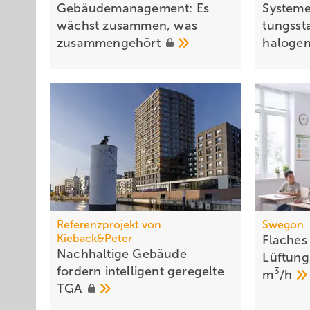
Gebäudemanagement: Es
Systeme
wächst zusammen, was
tungs­sta
zusammengehört
ha­lo­gen
Referenzprojekt von
Swegon
Kieback&Peter
Flaches
Nachhaltige Gebäude
Lüftung
fordern intelli­gent geregelte
3
m
/h
TGA