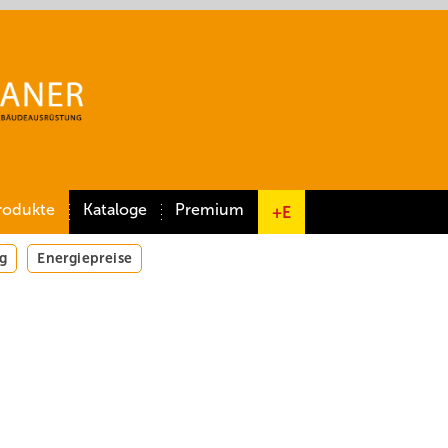
rodukte
Kataloge
Premium
+E
g
Energiepreise