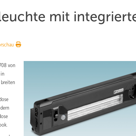
euchte mit integriert
orschau
 708 von
 in
 breiten
kdose
ndern
dose
ook.