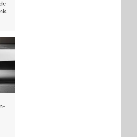
de
nis
n­