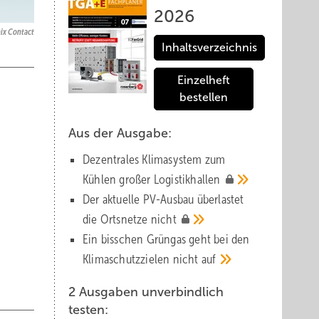
2026
ix Contact
Inhaltsverzeichnis
Einzelheft
bestellen
Aus der Ausgabe:
Dezentrales Klimasystem zum
Kühlen großer
Logistik­hallen
Der aktuelle PV-Ausbau über­lastet
die Orts­netze
nicht
Ein bisschen Grüngas geht bei den
Klima­schutz­zielen nicht
auf
2 Ausgaben unverbindlich
testen: