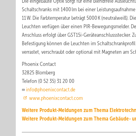
Die eingebaute Optik sorgt für eine blendfreie Ausleucht
Schaltschranks mit 1400 lm bei einer Leistungsaufnahme
11 W. Die Farbtemperatur beträgt 5000 K (neutralweiß). Di
Leuchten verfügen über einen PIR-Bewegungsmelder. De
Anschluss erfolgt über GST15i-Geräteanschlussstecker. Z
Befestigung können die Leuchten im Schaltschrankprofil
verrastet, verschraubt oder optional mit Magneten am Sch
Phoenix Contact
32825 Blomberg
Telefon (0 52 35) 31 20 00
info@phoenixcontact.de
www.phoenixcontact.com
Weitere Produkt-Meldungen zum Thema Elektrotechn
Weitere Produkt-Meldungen zum Thema Gebäude- u