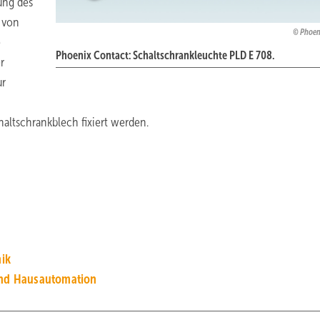
ung des
 von
Phoen
e
Phoenix Contact: Schaltschrankleuchte PLD E 708.
r
ur
altschrankblech fixiert werden.
ik
nd Hausautomation