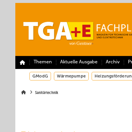
Springe
Springe
Springe
auf
auf
auf
Hauptinhalt
Hauptmenü
SiteSearch
Themen
Aktuelle Ausgabe
Archiv
P
GModG
Wärmepumpe
Heizungsförderun
Sanitärtechnik