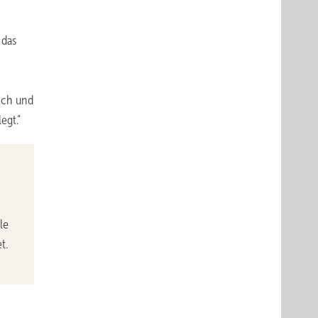
 das
ich und
egt.“
le
t.