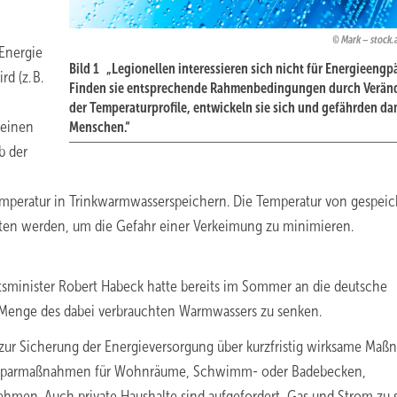
Mark – stock
 Energie
Bild 1 „Legionellen interessieren sich nicht für Energieengp
d (z. B.
Finden sie entsprechende Rahmenbedingungen durch Verän
der Temperaturprofile, entwickeln sie sich und gefährden da
 einen
Menschen.“
b der
emperatur in Trinkwarmwasserspeichern. Die Temperatur von gespei
ten werden, um die Gefahr einer Verkeimung zu minimieren.
tsminister Robert Habeck hatte bereits im Sommer an die deutsche
e Menge des dabei verbrauchten Warmwassers zu senken.
 zur Sicherung der Energieversorgung über kurzfristig wirksame Ma
ieeinsparmaßnahmen für Wohnräume, Schwimm- oder Badebecken,
en. Auch private Haushalte sind aufgefordert, Gas und Strom zu 