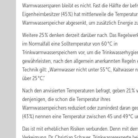
Warmwassersparen bleibt es nicht. Fast die Hälfte der bef
Eigenheimbesitzer (45 %) hat mittlerweile die Temperatur
Warmwasserspeicher abgesenkt, um zusätzlich Energie zu
Weitere 25 % denken derzeit darüber nach. Das Regelwerk
im Normalfall eine Solltemperatur von 60 °C in
Trinkwarmwasserspeichern vor, um die Trinkwasserhygie
gewährleisten, nach den allgemein anerkannten Regeln 
Technik gilt: „Warmwasser nicht unter 55 °C, Kaltwasser n
über 25 °C.“
Nach den anvisierten Temperaturen befragt, geben 21 % 
denjenigen, die schon die Temperatur ihres
Warmwasserspeichers reduziert oder zumindest daran ge
(43 %) nennen eine Temperatur zwischen 45 und 49 °C und
Das ist mit erheblichen Risiken verbunden. Denn mit de
Verkeimung. Dr. Christian Schauer, Trinkwasserexperte bei