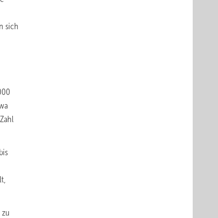
n sich
000
twa
 Zahl
bis
t,
 zu