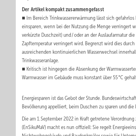
Der Artikel kompakt zusammengefasst
■
Im Bereich Trinkwassererwärmung lässt sich gefahrlos
einsparen, wenn bei der Nutzung die Menge verringert wir
verkürzte Duschzeit) und / oder an der Auslaufarmatur die
Zapftemperatur verringert wird. Begrenzt wird dies durch
ausreichenden kontinuierlichen Wasserwechsel innerhal
Trinkwasseranlage.
■ Kritisch ist hingegen die Absenkung der Warmwassert
Warmwasser im Gebäude muss konstant über 55 °C gehal
Energiesparen ist das Gebot der Stunde. Bundeswirtschaf
Bevölkerung appelliert, beim Duschen zu sparen und di
Die am 1. September 2022 in Kraft getretene Verordnung
(EnSikuMaV) macht es nun offiziell: Sie regelt Energ
Nichtwohngebäude und Baudenkmäler sowie für Unternehm