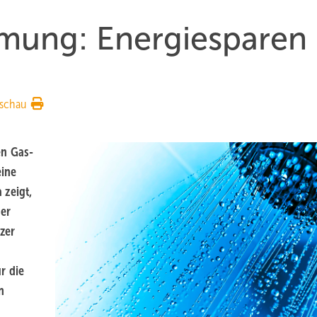
mung: Energiesparen
schau
en Gas-
eine
 zeigt,
ser
zer
r die
n