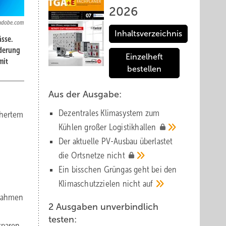
2026
.adobe.com
Inhaltsverzeichnis
ässe.
derung
Einzelheft
mit
bestellen
Aus der Ausgabe:
Dezentrales Klimasystem zum
chertem
Kühlen großer
Logistik­hallen
Der aktuelle PV-Ausbau über­lastet
die Orts­netze
nicht
Ein bisschen Grüngas geht bei den
Klima­schutz­zielen nicht
auf
ßnahmen
2 Ausgaben unverbindlich
testen:
sparen,