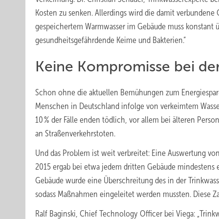
Kosten zu senken. Allerdings wird die damit verbundene 
gespeichertem Warmwasser im Gebäude muss konstant übe
gesundheitsgefährdende Keime und Bakterien.“
Keine Kompromisse bei de
Schon ohne die aktuellen Bemühungen zum Energiespare
Menschen in Deutschland infolge von verkeimtem Wasse
10 % der Fälle enden tödlich, vor allem bei älteren Pers
an Straßenverkehrstoten.
Und das Problem ist weit verbreitet: Eine Auswertung v
2015 ergab bei etwa jedem dritten Gebäude mindestens e
Gebäude wurde eine Überschreitung des in der Trinkwas
sodass Maßnahmen eingeleitet werden mussten. Diese Za
Ralf Baginski, Chief Technology Officer bei Viega: „Trink