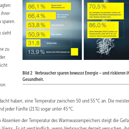
ragten
 ihrer
 sparen.
 sieht
ne zu
der
icht
Bild 2 Verbraucher sparen bewusst Energie – und riskieren i
Gesundheit.
von
dacht haben, eine Temperatur zwischen 50 und 55 °C an. Die meiste
 jeder Fünfte (21 %) sogar unter 45 °C.
m Absenken der Temperatur des Warmwasserspeichers steigt die Gefa
 Viega: „Es ist verständlich, wenn Verbraucher derzeit versuchen, ih