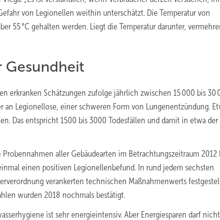
Gefahr von Legionellen weithin unterschätzt. Die Temperatur von
r 55 °C gehalten werden. Liegt die Temperatur darunter, vermehre
r Gesundheit
n erkranken Schätzungen zufolge jährlich zwischen 15 000 bis 30 
r an Legionellose, einer schweren Form von Lungenentzündung. E
onen. Das entspricht 1500 bis 3000 Todesfällen und damit in etwa der
on Probennahmen aller Gebäudearten im Betrachtungszeitraum 2012 
inmal einen positiven Legionellenbefund. In rund jedem sechsten
serverordnung verankerten technischen Maßnahmenwerts festgestell
hlen wurden 2018 nochmals bestätigt.
wasserhygiene ist sehr energieintensiv. Aber Energiesparen darf nicht