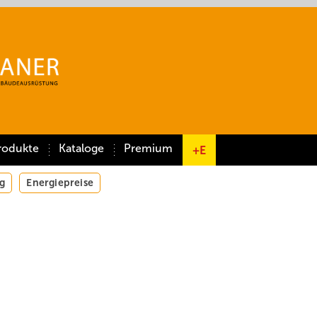
rodukte
Kataloge
Premium
+E
g
Energiepreise