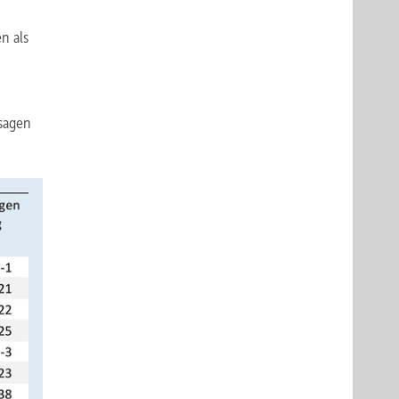
n als
usagen