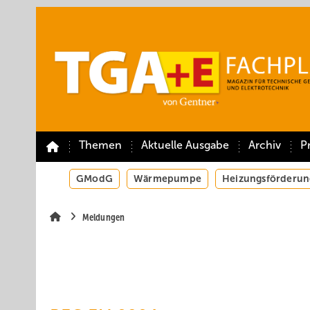
Springe
Springe
Springe
auf
auf
auf
Hauptinhalt
Hauptmenü
SiteSearch
Themen
Aktuelle Ausgabe
Archiv
P
GModG
Wärmepumpe
Heizungsförderun
Meldungen