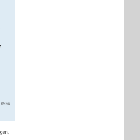
n: BMWK
ngen,