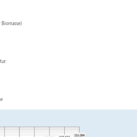
r Biomasse)
tur:
se