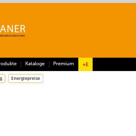
rodukte
Kataloge
Premium
+E
g
Energiepreise