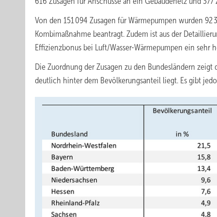
616 Zusagen für Anschüsse an ein Gebäudenetz und 377 Z
Von den 151 094 Zusagen für Wärmepumpen wurden 92 31
Kombimaßnahme beantragt. Zudem ist aus der Detaillie
Effizienzbonus bei Luft/Wasser-Wärmepumpen ein sehr ho
Die Zuordnung der Zusagen zu den Bundesländern zeigt da
deutlich hinter dem Bevölkerungsanteil liegt. Es gibt j