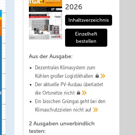
2026
Inhaltsverzeichnis
Einzelheft
bestellen
Aus der Ausgabe:
Dezentrales Klimasystem zum
Kühlen großer
Logistik­hallen
Der aktuelle PV-Ausbau über­lastet
die Orts­netze
nicht
Ein bisschen Grüngas geht bei den
Klima­schutz­zielen nicht
auf
2 Ausgaben unverbindlich
testen: