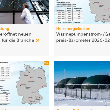
ldung
Heizenergiekosten
 eröffnet neuen
Wärmepumpen­strom-/Ga
für die
Branche
preis-Baro­meter
2026-0