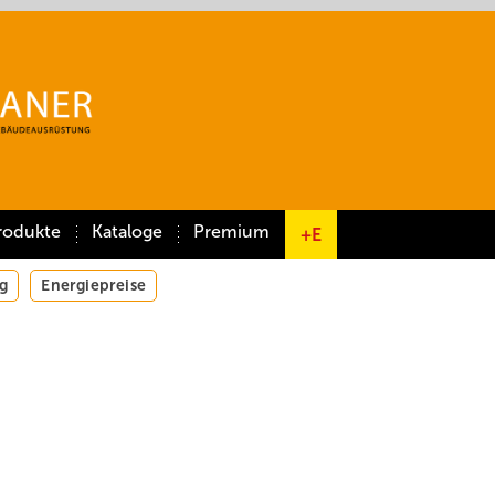
rodukte
Kataloge
Premium
+E
g
Energiepreise