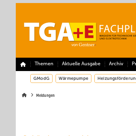
Springe
Springe
Springe
auf
auf
auf
Hauptinhalt
Hauptmenü
SiteSearch
Themen
Aktuelle Ausgabe
Archiv
P
GModG
Wärmepumpe
Heizungsförderun
Meldungen