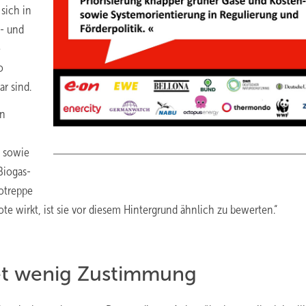
sich in
n- und
e
o
r sind.
en
, sowie
Biogas-
otreppe
 wirkt, ist sie vor diesem Hintergrund ähnlich zu bewerten.“
t wenig Zustimmung