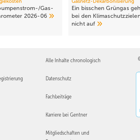
giekosten
Gasnetz-Dekarbonisierung
umpen­strom-/Gas­
Ein bisschen Grüngas geh
aro­meter
2026-06
bei den Klima­schutz­ziele
nicht
auf
Alle Inhalte chronologisch
gistrierung
Datenschutz
Fachbeiträge
Karriere bei Gentner
Mitgliedschaften und