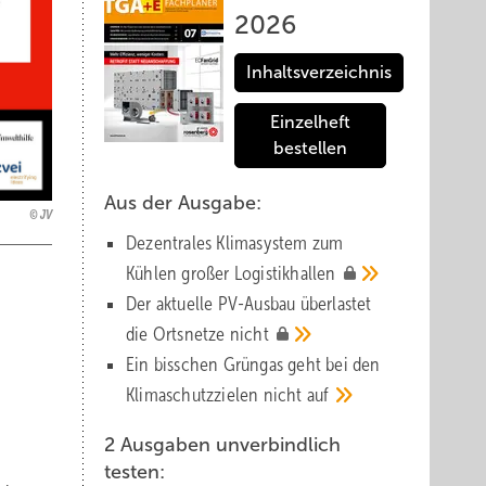
2026
Inhaltsverzeichnis
Einzelheft
bestellen
Aus der Ausgabe:
JV
Dezentrales Klimasystem zum
Kühlen großer
Logistik­hallen
Der aktuelle PV-Ausbau über­lastet
die Orts­netze
nicht
Ein bisschen Grüngas geht bei den
Klima­schutz­zielen nicht
auf
2 Ausgaben unverbindlich
testen: