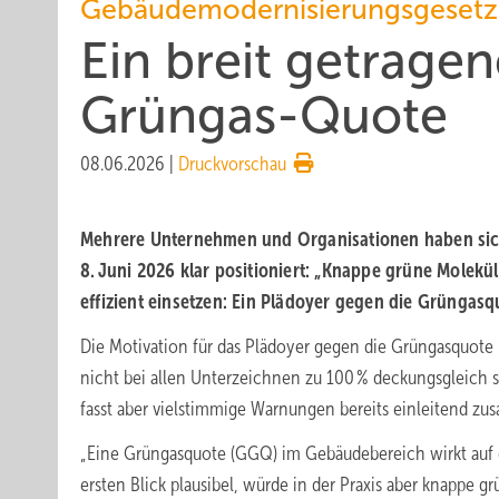
Gebäudemodernisierungsgesetz
Ein breit getrage
Grüngas-Quote
08.06.2026
|
Druckvorschau
Mehrere Unternehmen und Organi­sa­tio­nen haben si
8. Juni 2026 klar posi­tio­niert: „Knappe grüne Molekü
effizient einsetzen: Ein Plädoyer gegen die Grün­gas­q
Die Motivation für das Plädoyer gegen die Grüngasquote
nicht bei allen Unterzeichnen zu 100 % deckungsgleich s
fasst aber vielstimmige Warnungen bereits einleitend z
„Eine Grüngasquote (GGQ) im Gebäudebereich wirkt auf
ersten Blick plausibel, würde in der Praxis aber knappe g