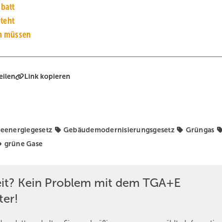
batt
teht
n müssen
eilen
Link kopieren
eenergiegesetz
Gebäudemodernisierungsgesetz
Grüngas
grüne Gase
eit? Kein Problem mit dem TGA+E
ter!