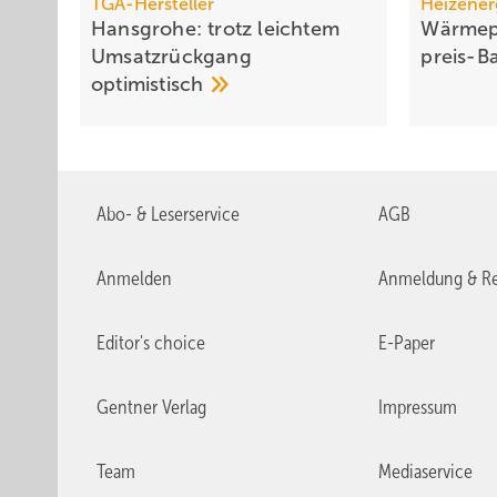
TGA-Hersteller
Heizener
Hansgrohe: trotz leichtem
Wärmep
Um­satz­rück­gang
preis-B
opti­mis­tisch
Abo- & Leserservice
AGB
Anmelden
Anmeldung & Re
Editor's choice
E-Paper
Gentner Verlag
Impressum
Team
Mediaservice