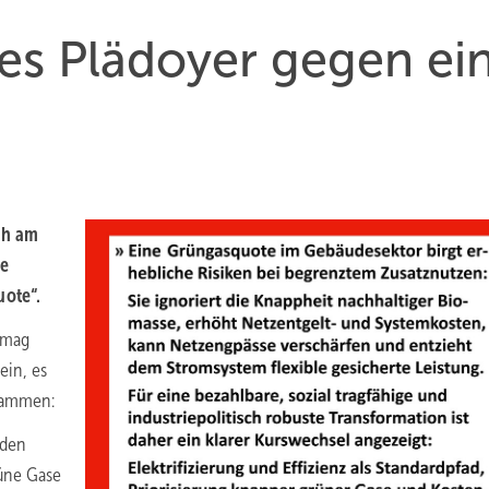
nes Plädoyer gegen ei
ch am
le
uote“.
 mag
ein, es
usammen:
 den
rüne Gase