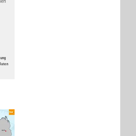
nen
gung
 Daten