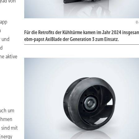
grad von
napp
m
Für die Retrofits der Kühltürme kamen im Jahr 2024 insgesa
r und
ebm-papst AxiBlade der Generation 3 zum Einsatz.
nd
ne aktive
auch um
nehmen
 sind mit
Energy