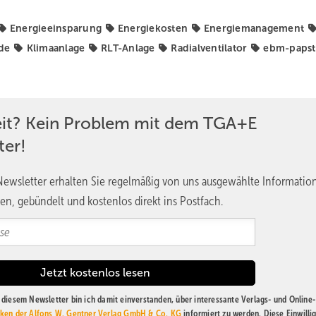
Energieeinsparung
Energiekosten
Energiemanagement
de
Klimaanlage
RLT-Anlage
Radialventilator
ebm-papst
eit? Kein Problem mit dem TGA+E
ter!
ewsletter erhalten Sie regelmäßig von uns ausgewählte Informatio
en, gebündelt und kostenlos direkt ins Postfach.
diesem Newsletter bin ich damit einverstanden, über interessante Verlags- und Online-
ken der Alfons W. Gentner Verlag GmbH & Co. KG
informiert zu werden. Diese Einwilli