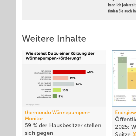
kann ich jederzei
finden Sie auch i
Weitere Inhalte
thermondo Wärmepumpen-
Energie
Monitor
Öffentl
59 % der Haus­be­sit­zer stellen
2025: W
sich gegen
Spitze