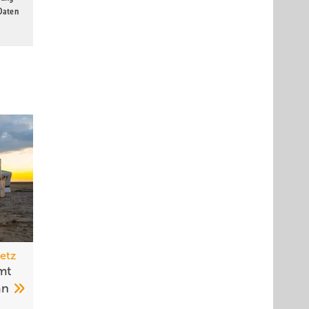
 Daten
etz
mt
an