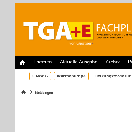
Springe
Springe
Springe
auf
auf
auf
Hauptinhalt
Hauptmenü
SiteSearch
Themen
Aktuelle Ausgabe
Archiv
P
GModG
Wärmepumpe
Heizungsförderun
Meldungen