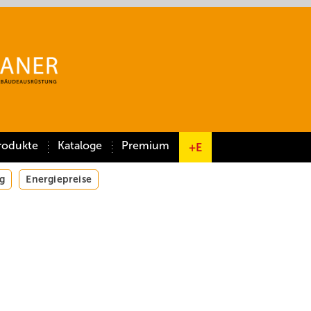
rodukte
Kataloge
Premium
+E
g
Energiepreise