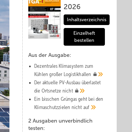
2026
Inhaltsverzeichnis
Einzelheft
bestellen
Aus der Ausgabe:
Dezentrales Klimasystem zum
Kühlen großer
Logistik­hallen
Der aktuelle PV-Ausbau über­lastet
die Orts­netze
nicht
Ein bisschen Grüngas geht bei den
Klima­schutz­zielen nicht
auf
2 Ausgaben unverbindlich
testen: