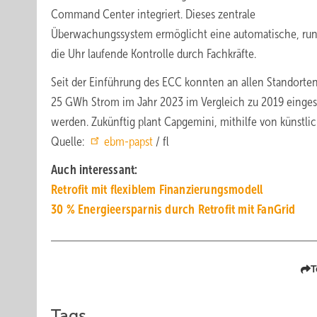
Command Center integriert. Dieses zentrale
Überwachungssystem ermöglicht eine automatische, ru
die Uhr laufende Kontrolle durch Fachkräfte.
Seit der Einführung des ECC konnten an allen Standorte
25 GWh Strom im Jahr 2023 im Vergleich zu 2019 einges
werden. Zukünftig plant Capgemini, mithilfe von künstli
Quelle:
ebm-papst
/ fl
Auch interessant:
Retrofit mit fle­xi­blem Fi­nan­zie­rungs­mo­dell
30 % Energie­er­spar­nis durch Retro­fit mit Fan­Grid
T
Tags