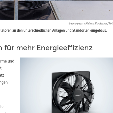
ebm-papst / Mahesh Shantaram / Fot
ilatoren an den unterschiedlichen Anlagen und Standorten eingebaut.
n für mehr Energieeffizienz
türme und
t
atz
ungen
die