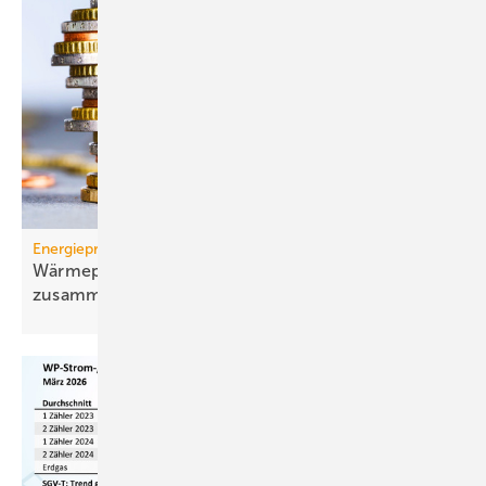
Energiepreise
Wärmepumpen-Strompreis: wie er sich
zusammensetzt