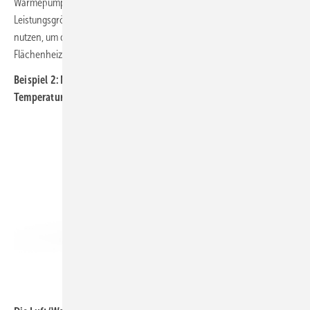
Wärmepumpen mit einer A+++ Energieeffizienzklasse (bei der
Leistungsgröße 6 kW mit A++). Im Sommer lässt sich das System auch
nutzen, um die Räume zu temperieren, indem kühles Wasser durch die
Flächenheizungen in den Gebäuden geschickt wird.
Beispiel 2: Nahwärmenetz mit mittlerem/gleitendem
Temperaturniveau
Buderus