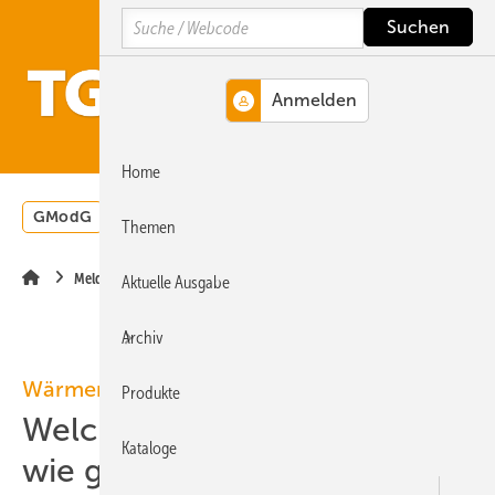
Springe
Springe
Springe
Search
auf
auf
auf
Hauptinhalt
Hauptmenü
SiteSearch
MENÜ
Home
GModG
Wärmepumpe
Heizungsförderung
Energ
Themen
Meldungen
Aktuelle Ausgabe
Archiv
Wärmenetze
Produkte
Welche Wärmenetze werden
Kataloge
wie gefördert?