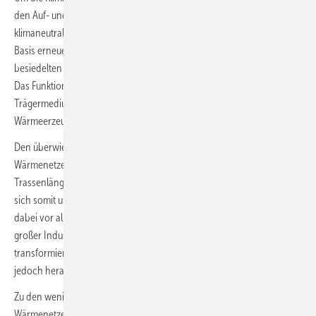
den Auf- und Ausbau von Wärmepumpensystemen und auf eine
klimaneutrale Wärmeversorgung über Wärmenetze. Wärmenetze auf
Basis erneuerbarer Energien sind hierfür ein großer Hebel in dicht
besiedelten Gebieten, weil sie viele Verbraucher zugleich versorgen.
Das Funktionsprinzip: In einem Wärmenetz transportiert ein
Trägermedium die Wärme von einer Wärmequelle oder einem
Wärmeerzeuger zu vielen einzelnen Abnehmern.
Den überwiegenden Teil der gesamten Wärmemenge aus
Wärmenetzen stellen in Deutschland etwa 40 Großnetze mit
Trassenlängen von mehr als 100 Kilometern bereit – hier handelt es
sich somit um große Ballungsgebiete. In der Regel wird die Wärme
dabei vor allem durch große Kraftwerke erzeugt, aber auch Abwärme
großer Industrieunternehmen genutzt. Diese Großnetze zu
transformieren, ist entscheidend für die Wärmewende, die Umsetzung
jedoch herausfordernd.
Zu den wenigen Großnetzen kommt auch eine hohe Zahl kleiner
Wärmenetze hinzu, etwa für Wohngebiete oder Quartiere. Diese