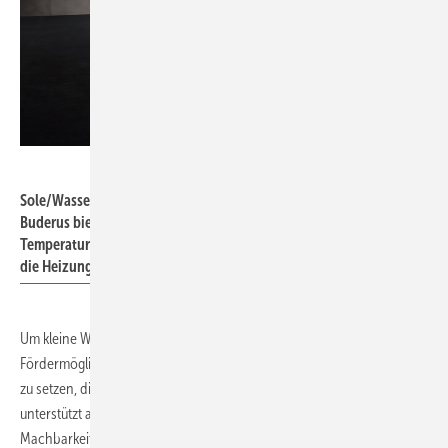
Buderus
Sole/Wasser-Wärmepumpen wie die Logatherm WSW196i von
Buderus bieten sich für kalte Wärmenetze an. Sie heben die
Temperatur des Trägermediums von 8 bis 10 °C auf etwa 35 °C für
die Heizung und auf gut 60 °C für die Trinkwasserbereitung an.
Um kleine Wärmenetze effizient zu gestalten und von den
Fördermöglichkeiten zu profitieren, lohnt es sich, auf Systemlösungen
zu setzen, die auf erneuerbaren Energien basieren. Buderus
unterstützt als Systemexperte bei Konzepterstellung,
Machbarkeitsanalysen und Auslegung. Drei Beispiele