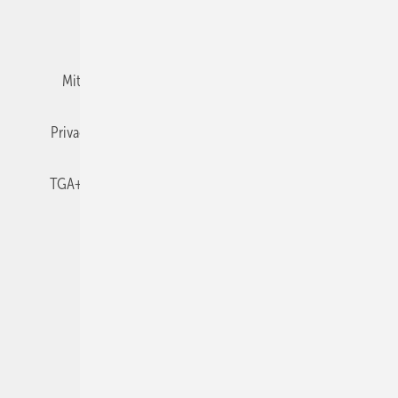
Team
Mediaservice
Mitgliedschaften und Engagement
Newsletter
Privacy Manager
RSS-Feed
TGA+E abonnieren
TGA+E-WissensCheck
Veranstaltungen / Webinare
© 2026 TGA+E Fachplaner