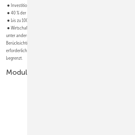
● Investitionszuschuss für Erzeugungsanlagen und Infrastruktur
● 40 % der förderfähigen Kosten
● bis zu 100 Millionen Euro pro Antrag
● Wirtschaftlichkeitslückenberechnung (per BAFA-Formular): Hier ist
unter anderem darzulegen, dass die Förderung unter
Berücksichtigung aller Kosten und Erlöse für das Vorhaben
erforderlich ist. Die Förderung ist auf die Wirtschaftlichkeitslücke
begrenzt.
Modul 3: Einzelmaßnahmen