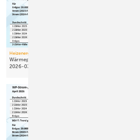
Heizenergiekosten
Wärmepumpen­strom-/Gas­preis-Baro­meter
2026-03