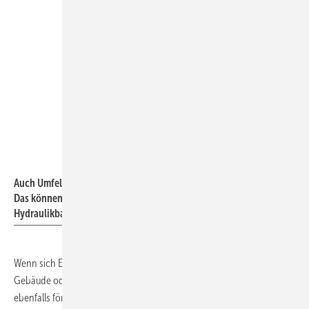
Buderus
Auch Umfeldmaßnahmen von Wärmenetzen sind BEW-förderfähig.
Das können beispielsweise Systemkomponenten wie der
Hydraulikbaukasten Logaflow HSM plus sein.
Wenn sich Einzelmaßnahmen auf Wärmenetzsysteme für mehr als 16
Gebäude oder mehr als 100 Wohneinheiten beziehen, sind diese
ebenfalls förderfähig. Einschränkungen dieses Fördermoduls: Liegt