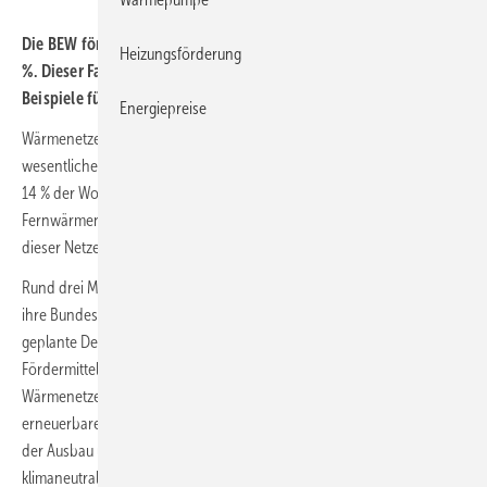
Die BEW fördert die Umsetzung von Wärmenetzen mit bis zu 50
Heizungsförderung
%. Dieser Fachbeitrag schlüsselt die Systematik auf und gibt
Beispiele für kleinere Projekte.
Energiepreise
Wärmenetze spielen für das Gelingen der Wärmewende eine ganz
wesentliche Rolle. Dabei gibt es Nachholbedarf, denn gerade einmal
14 % der Wohnungen in Deutschland sind an Nah- oder
Fernwärmenetze angeschlossen und auch nur rund 20 % der Wärme
dieser Netze stammt aus erneuerbaren Energien.
Rund drei Milliarden Euro stellt die Bundesregierung bis 2026 über
ihre Bundesförderung für effiziente Wärmenetze (BEW) bereit, um die
geplante Dekarbonisierung der Wärmenetze voranzutreiben. Die
Fördermittel lassen sich seit Mitte September 2022 für den Bau neuer
Wärmenetze beantragen, deren Wärme zu mindestens 75 % aus
erneuerbaren Energien oder unvermeidbarer Abwärme stammt. Auch
der Ausbau und die Transformation bestehender Wärmenetze hin zu
klimaneutralen Wärmenetzen werden gefördert.