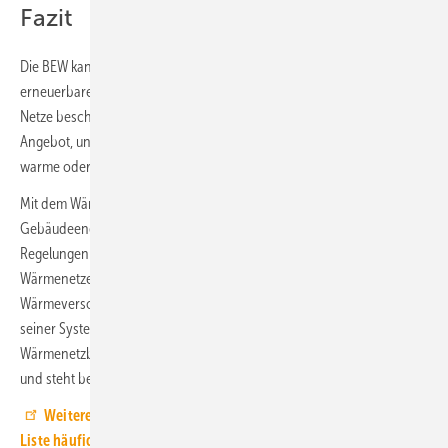
Fazit
Die BEW kann den Neubau von Wärmenetzen mit einem hohen Anteil
erneuerbarer Energien und den klimaneutralen Ausbau vorhandener
Netze beschleunigen. Das Förderprogramm bietet das passende
Angebot, unabhängig davon, ob es sich um kleine oder große sowie
warme oder kalte Netze handelt.
Mit dem Wärmeplanungsgesetz (WPG) und dem überarbeiteten
Gebäudeenergiegesetz (GEG) sowie deren Verzahnung werden
Regelungen beziehungsweise verbindliche Fahrpläne zum Einsatz von
Wärmenetzen in Kommunen formuliert. Das Ziel einer CO
-neutralen
2
Wärmeversorgung bis zum Jahr 2045 rückt so ein Stück näher. Mit
seiner Systemkompetenz unterstützt Buderus jetzige und künftige
Wärmenetzbetreiber bei der Planung, bietet die passenden Lösungen
und steht bei der Umsetzung zur Seite.
Weitere Informationen zur BEW-Antragstellung sowie eine
Liste häufiger Fragen finden sich hier auf der BAFA-Webseite.