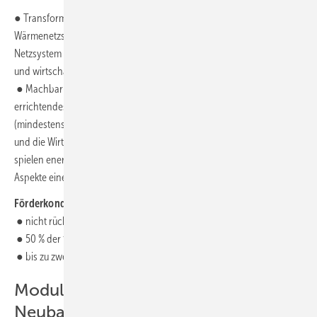
● Transformationspläne sollen zeigen, wie sich bestehende
Wärmenetzsysteme bis 2045 zu einem treibhausgasneutralen
Netzsystem umbauen lassen. Sie sollen den zeitlichen, technischen
und wirtschaftlichen Umbau darstellen.
● Machbarkeitsstudien wiederum sollen untersuchen, wie ein neu zu
errichtendes System mit überwiegend erneuerbarer Wärmeerzeugung
(mindestens 75 % erneuerbare Energien und Abwärme) umsetzbar ist
und die Wirtschaftlichkeit aufzeigen. In der Konzeptentwicklung
spielen energetische, technische, ökonomische und ökologische
Aspekte eine Rolle.
Förderkonditionen:
● nicht rückzahlbarer Zuschuss
● 50 % der förderfähigen Kosten
● bis zu zwei Millionen Euro pro Antrag
Modul 2: Systemische Förderung für
Neubau und Bestandsnetze