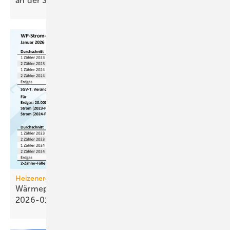
an der
Spitze
Heizenergiekosten
Wärmepumpen­strom-/Gas­preis-Baro­meter
2026-01