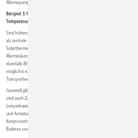
Wärmepumpe wie die Logatherm WPT eingesetzt werden.
Beispiel 3: Nahwärmenetz mit mittlerem/hohem
Temperaturniveau
Sind höhere Temperaturen erwünscht, können Wärmenetzbetreiber
als zentrale Lösung auch auf ein System aus Biomassekessel und
Solarthermie setzen. Dezentral werden auch hier
Wärmeübergabestationen verwendet. Diese Art eines Wärmenetzes ist
ebenfalls BEW-förderfähig. Sinnvoll ist es, wenn die Brennstoffquelle
möglichst nahe an der Heizzentrale liegt, so dass keine langen
Transportwege entstehen, um die Biomasse anzuliefern.
Generell gilt: Handelt es sich um ein BEW-förderfähiges Wärmenetz,
sind auch Zuschüsse für Umfeldmaßnahmen möglich. Dazu zählen
beispielsweise Systemkomponenten und Systemzubehör wie Pumpen
und Armaturen in großen Dimensionen, Ausgaben für hydraulische
Komponenten wie den Logaflow HSM plus Hydraulikbaukasten von
Buderus sowie Planungsleistungen und hydraulischer Abgleich.