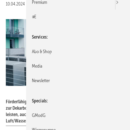
Premium
10.04.2024
|
Druckvorschau
+E
Services
Abo & Shop
Media
Newsletter
Buderus
Specials
Förderfähig über die BEW sind alle Maßnahmen, die einen Beitrag
zur Dekarbonisierung und Effizienzsteigerung des Wärmenetzes
leisten, auch Einzelmaßnahmen wie die Installation von
GModG
Luft/Wasser-Wärmepumpen.
Wärmepumpe