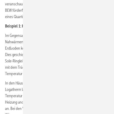
veranschaulichen unterschiedliche Arten von Wärmenetzen, die nach
BEW förderfähig sind. Angenommen wird eine Wärmeversorgung
eines Quartiers oder Wohngebiets mit rund 50 Einfamilienhäusern.
Beispiel 1: Kaltes Nahwärmenetz
Im Gegensatz zur herkömmlichen Nahwärme kommt ein kaltes
Nahwärmenetz ohne Heizzentrale aus. Als Wärmequelle wird die im
Erdboden konstante Temperatur von etwa 10 Grad Celsius genutzt.
Dies geschieht beispielsweise über eine zentrale Erdbohrung. Über
Sole-Ringleitungen werden die angeschlossenen Gebäude konstant
mit dem Trägermedium versorgt. Ein Vorteil: Durch die niedrige
Temperatur verringern sich die Netzverluste deutlich.
In den Häusern kommen Sole/Wasser-Wärmepumpen wie die
Logatherm WSW196i von Buderus zum Einsatz: Sie heben die
Temperatur des Trägermediums von 8 bis 10 °C auf etwa 35 °C für die
Heizung und auf gut 60 °C für eine hygienische Trinkwasserbereitung
an. Bei den Vorlauftemperaturen 35 °C und 55 °C arbeiten die