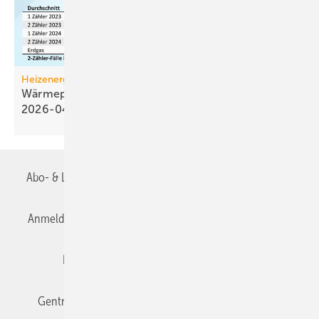
Heizenergiekosten
Wärmepumpen­strom-/Gas­preis-Baro­meter
2026-04
Abo- & Leserservice
AGB
Alle Inhalte chronologisch
Anmelden
Anmeldung & Registrierung
Datenschutz
Editor's choice
E-Paper
Fachbeiträge
Gentner Verlag
Impressum
Karriere bei Gentner