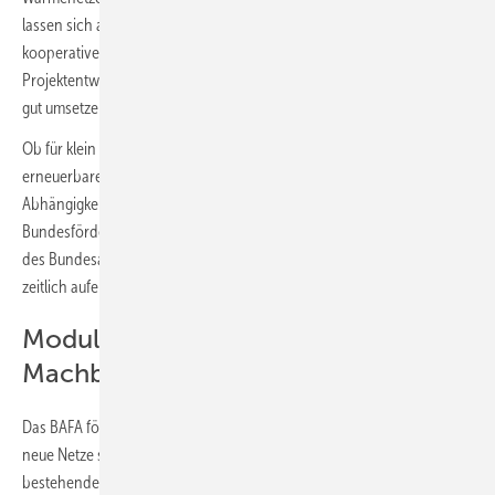
lassen sich auf lokaler Ebene durch eine abgestimmte und
kooperative Zusammenarbeit aller Beteiligten (Investor, Kommune,
Projektentwicklung, Hersteller, Planungsbüro, Fachfirma und weitere)
gut umsetzen.
Ob für klein oder groß: Basiert die Wärmeversorgung dieser Netze auf
erneuerbaren Energien, senkt dies CO
-Emissionen und verringert die
2
Abhängigkeit von fossilen Rohstoffen – hier setzt die
Bundesförderung für effiziente Wärmenetze an. Das Förderprogramm
des Bundesamts für Wirtschaft und Ausfuhrkontrolle (BAFA) ist in vier
zeitlich aufeinander aufbauende Module untergliedert.
Modul 1: Transformationspläne und
Machbarkeitsstudien
Das BAFA fördert in einem ersten Schritt Machbarkeitsstudien für
neue Netze sowie Transformationspläne für die Umstellung
bestehender Netze auf erneuerbare Energien und Abwärme.