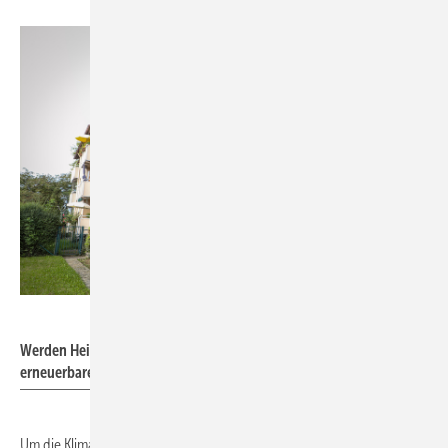
Buderus
Werden Heizzentralen für Wärmenetze mit Heiztechnik auf Basis
erneuerbarer Energien gestaltet, spart das CO2-Emissionen.
Um die Klimaziele zu erreichen, zielt die Bundesregierung vor allem auf