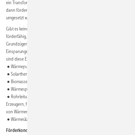
ein Transformationsplan vor, sind zusätzliche Einzelmaßnahmen erst
dann förderfähig, wenn mindestens das erste Maßnahmenpaket
umgesetzt wurde.
Gibt es keinen Transformationsplan, sind Einzelmaßnahmen nur
förderfähig, wenn ein Zielbild des dekarbonisierten Wärmenetzes in
Grundzügen sowie die voraussichtlichen prognostizierten CO
-
2
Einsparungen vorgelegt werden können. In Bestandswärmenetzen
sind diese Einzelmaßnahmen förderfähig:
● Wärmepumpen
● Solarthermieanlagen
● Biomassekessel
● Wärmespeicher
● Rohrleitungen für den Anschluss von Erneuerbare-Energien-
Erzeugern, für die Integration von Abwärme und für die Erweiterung
von Wärmenetzen
● Wärmeübergabestationen
Förderkonditionen: