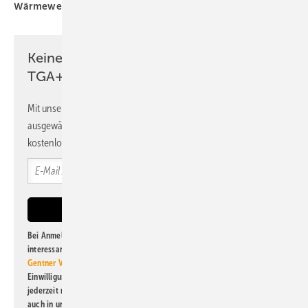
Wärmewende
leitungsgebundene Wärme
Keine Zeit? Kein Problem mit dem
TGA+E Newsletter!
Mit unserem Newsletter erhalten Sie regelmäßig von uns
ausgewählte Informationen und Neuigkeiten, gebündelt und
kostenlos direkt ins Postfach.
Bei Anmeldung zu diesem Newsletter bin ich damit einverstanden, über
interessante Verlags- und Online-Angebote
der Marken der Alfons W.
Gentner Verlag GmbH & Co. KG
informiert zu werden. Diese
Einwilligung kann ich jederzeit widerrufen und eine Abmeldung ist
jederzeit möglich. Informationen zum Umgang mit Daten finden Sie
auch in unserer
Datenschutzerklärung
.