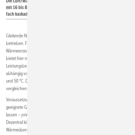
Die Luft/Wasser-Wärmepumpe Logatherm WLW276 von Buderus ist
mit 16 bis 89 kW Leistung (bei A-7/W35) erhältlich und bis zu 16-
fach kaskadierbar – das entspricht einer Leistung von 1,42 MW.
Gleitende Nahwärmenetze werden außentemperaturgeführt
betrieben. Für die Förderfähigkeit nach BEW lassen sich zur zentralen
Wärmeerzeugung Luft/Wasser-Wärmepumpen installieren – Buderus
bietet hier mit der Logatherm WLW276 auch für den größeren
Leistungsbereich geeignete Geräte an. Die Vorlauftemperatur wird
abhängig von der Außentemperatur gefahren und liegt zwischen 10
und 50 °C. Dies lässt sich mit der Heizkurve einer Zentralheizung
vergleichen.
Voraussetzung für diese Art des Nahwärmenetzes sind dafür
geeignete Gebäude, die sich mit diesem Temperaturniveau beheizen
lassen – primär eignen sich solche Netze deshalb für Neubauten.
Dezentral können dann in jedem versorgten Haus eine
Wärmeübergabestation sowie ergänzend etwa auch eine Trinkwasser-