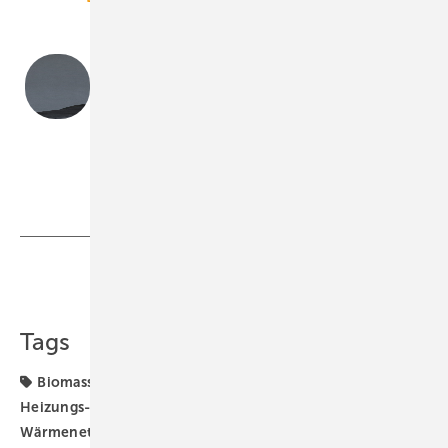
Andreas Schneider
ist Gruppenleiter Hybridsysteme/Wärmeerzeuger im
Produktmanagement von Buderus.
Buderus
Teilen
Link kopieren
Tags
Biomasse-Heizung
Buderus
Fernwärme
Heizungs-Wärmepumpe
Nahwärme
Solarthermie
Wärmenetz
Wärmenetze
Wärmepumpe