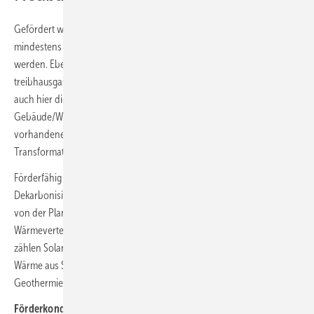
Gefördert wird hierüber der Neubau von Wärmenetzen, die zu
mindestens 75 % mit erneuerbaren Energien und Abwärme gespeist
werden. Ebenso der Umbau bestehender Netze zu
treibhausgasneutralen Wärmenetzen. Wie bei allen Modulen gelten
auch hier die Bedingungen in Bezug auf die Mindestzahl der
Gebäude/Wohneinheiten. Voraussetzung ist außerdem eine
vorhandene Machbarkeitsstudie (Neubau) oder ein
Transformationsplan (Bestandsnetz).
Förderfähig sind alle Maßnahmen, die einen Beitrag zur
Dekarbonisierung und Effizienzsteigerung des Wärmenetzes leisten –
von der Planung über die Installation der Wärmeerzeuger bis zur
Wärmeverteilung und -übergabe. Zu den geförderten Wärmequellen
zählen Solarthermie sowie PVT-/Hybridanlagen, die Strom und
Wärme aus Sonnenenergie erzeugen, (Groß-)Wärmepumpen, tiefe
Geothermie, Biomasseanlagen und unvermeidbare Abwärmequellen.
Förderkonditionen: