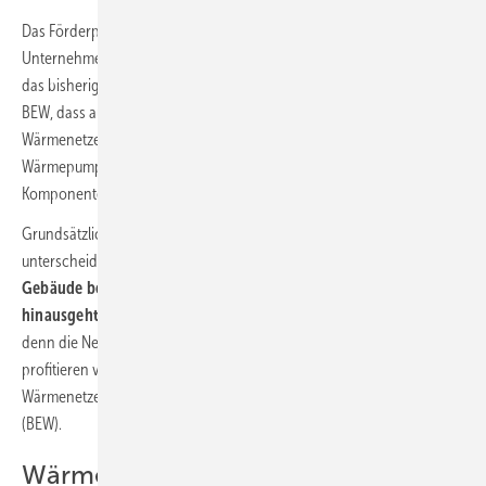
Das Förderprogramm richtet sich an Wärmenetzbetreiber wie
Unternehmen, Kommunen, Vereine oder Genossenschaften. Es löst
das bisherige Förderprogramm „Wärmenetze 4.0“ ab. Neu ist bei der
BEW, dass außer dem Neubau und der Transformation kompletter
Wärmenetze nun auch Einzelmaßnahmen wie die Installation von
Wärmepumpen, Solarthermieanlagen, Wärmespeichern und weiteren
Komponenten förderfähig sind.
Grundsätzlich ist wichtig, zwischen Gebäudenetz und Wärmenetz zu
unterscheiden:
Ein Gebäudenetz versorgt 2 bis maximal 16
Gebäude bei maximal 100 Wohneinheiten – was darüber
hinausgeht, gilt als Wärmenetz
. Die Differenzierung ist wichtig,
denn die Netztypen werden unterschiedlich gefördert: Gebäudenetze
profitieren von der Bundesförderung für effiziente Gebäude (BEG),
Wärmenetze durch die Bundesförderung für effiziente Wärmenetze
(BEW).
Wärmenetze klimaneutral gestalten