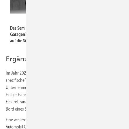
Helios Ventilatoren
Das Seminar „Zukunft E-Mobilität – brandgefährlich für
Garagen?“ beleuchtet die Auswirkungen der Elektromobilität
auf die Sicherheit von Garagen.
Ergänzende Veranstaltungsformate
Im Jahr 2026 ergänzt Helios sein Seminarprogramm um mehrere
spezifische Veranstaltungsformate, die in Kooperation mit
Unternehmen der SHK-Branche und Experten wie Prof. Dr.-Ing.
Holger Hahn realisiert werden. Dazu gehören ein „Seeminar“ für die
Elektrobranche zum Thema kontrollierte Wohnraumlüftung, das an
Bord eines Schiffes stattfindet.
Eine weitere Veranstaltung ist die Kooperation mit der DEKRA
Automobil GmbH unter dem Titel „Zukunft E-Mobilität –