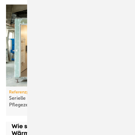
Referenzprojekt Geberit
Serielle Badfertigung im Pful­len­dor­fer
Pfle­ge­zen­trum