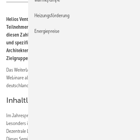
Heizungsförderung
Helios Ventilatoren verzeichnete im Jahr 2025 über 8500
Teilnehmer im Schulungsprogramm für Lüftungstechnik. Nach
Energiepreise
diesen Zahlen wird das Angebot für 2026 mit neuen Seminaren
und spezifischen Formaten für Fachplaner, Installateure,
Architekten, Vertreter der Wohnungswirtschaft sowie weitere
Zielgruppen aus der SHK- und Elektrobranche ausgebaut.
Das Weiterbildungsprogramm von Helios Ventilatoren umfasst sowohl
Webinare als auch Präsenzseminare an über 40 Standorten
deutschlandweit. Es zielt auf die Vermittlung von Fachwissen ab.
Inhaltliche Schwerpunkte 2026
Im Jahresprogramm steht das Thema „bezahlbares Bauen“
besonders im Fokus. Dazu wird das Seminar „Von der DIN zur Lösung:
Dezentrale Lüftung planen, auswählen und umsetzen“ angeboten.
Dieses Seminar behandelt die Auswahl und Planung von dezentralen