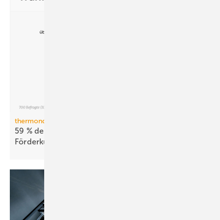
thermondo Wärmepumpen-Monitor
59 % der Haus­be­sit­zer stellen sich gegen
För­der­kür­zungen