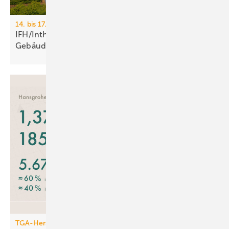
14. bis 17. April 2026, Messe Nürnberg
IFH/Intherm 2026: Sanitär-, Haus- und
Ge­bäu­de­tech­nik
TGA-Hersteller