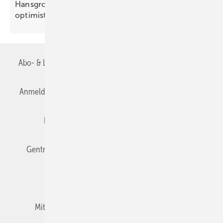
Hansgrohe: trotz leichtem Um­satz­rück­gang
opti­mis­tisch
Abo- & Leserservice
AGB
Alle Inhalte chronologisch
Anmelden
Anmeldung & Registrierung
Datenschutz
Editor's choice
E-Paper
Fachbeiträge
Gentner Verlag
Impressum
Karriere bei Gentner
Team
Mediaservice
Mitgliedschaften und Engagement
Newsletter