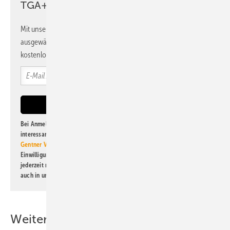
TGA+E Newsletter!
Mit unserem Newsletter erhalten Sie regelmäßig von uns
ausgewählte Informationen und Neuigkeiten, gebündelt und
kostenlos direkt ins Postfach.
Bei Anmeldung zu diesem Newsletter bin ich damit einverstanden, über
interessante Verlags- und Online-Angebote
der Marken der Alfons W.
Gentner Verlag GmbH & Co. KG
informiert zu werden. Diese
Einwilligung kann ich jederzeit widerrufen und eine Abmeldung ist
jederzeit möglich. Informationen zum Umgang mit Daten finden Sie
auch in unserer
Datenschutzerklärung
.
Weitere Inhalte