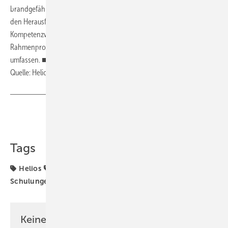
brandgefährlich für Garagen?“, die Fachwissen zur Garagenlüftung mit
den Herausforderungen der Elektromobilität verknüpft. Einige
Kompetenzwochen verbinden Lüftungswissen mit
Rahmenprogrammen, die unter anderem Glühwein- oder Biertastings
umfassen. ■
Quelle: Helios Ventilatoren / fl
Teilen
Link kopieren
Tags
Helios
Helios Ventilatoren
Lüftungstechnik
Schulungen
Seminare
Webinare
Weiterbildung
Keine Zeit? Kein Problem mit dem