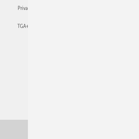
Privacy Manager
RSS-Feed
TGA+E abonnieren
TGA+E-WissensCheck
Veranstaltungen / Webinare
© 2026 TGA+E Fachplaner
Nach oben