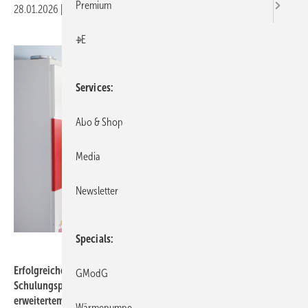
Premium
28.01.2026
|
Druckvorschau
+E
Services
Abo & Shop
Media
Newsletter
Specials
Helios Ventilatoren
Erfolgreicher Wissenstransfer: 2025 erreichte das Helios
GModG
Schulungsprogramm über 8500 Teilnehmer – 2026 geht es mit
erweitertem Angebot weiter.
Wärmepumpe