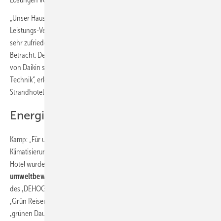
„Unser Haus ist sehr qualitätsbewusst und für uns muss das Preis-
Leistungs-Verhältnis stimmen. Da wir bisher mit den Daikin-Anlagen
sehr zufrieden waren, kam ein anderes Konzept für uns nicht in
Betracht. Der hohe Standard, der gute Ruf und die weite Verbreitung
von Daikin sorgen für das nötige Vertrauen in die Zuverlässigkeit der
Technik“, erklärt Kristian Kamp, geschäftsführender Inhaber des
Strandhotel Duhnen.
Energieeffizienz höchste Priorität
Kamp: „Für uns stand bei der Modernisierung der
Klimatisierungstechnik die Energieeffizienz im Mittelpunkt. Denn unser
Hotel wurde bereits in der Vergangenheit für sein
nachhaltiges und
umweltbewusstes Unternehmenskonzept
mit der Gold-Medaille
des ‚DEHOGA Umweltchecks‘ ausgezeichnet. Im Rahmen der Initiative
‚Grün Reisen‘ wird unser Haus interessierten Gästen mit einem
‚grünen Daumen‘ empfohlen.“ Um diese Ansprüche an die neue