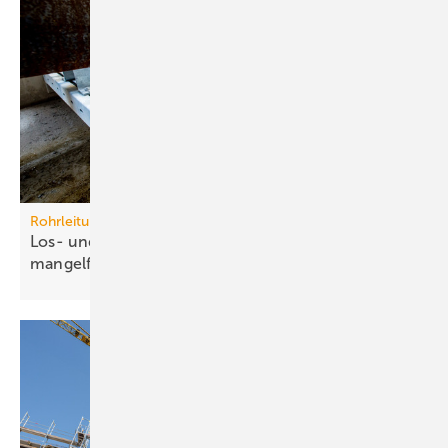
Rohrleitungssysteme
Los- und Festpunkte betriebssicher und
mangelfrei
planen