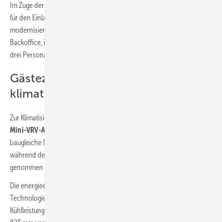
Im Zuge der Modernisierung wurden darüber hinaus Vorbereitungen
für den Einbau von Lüftungskits für zukünftig noch zu
modernisierende Anlagen in der Lobby, im Restaurant sowie im
Backoffice, im Schankbereich, in einem weiteren Tagungsraum sowie
drei Personal-Räumen getroffen.
Gästezimmer mit Mini VRV
klimatisieren
Zur Klimatisierung der Gästezimmer wurden noch drei kompakte
Mini-VRV-Außengeräte
auf dem Hoteldach platziert (
Bild 6
). Eine
baugleiche Mini VRV war schon für einen Trakt mit elf Zimmern
während des ersten Lockdowns im Jahr 2020 installiert und in Betrieb
genommen worden.
Die energieeffizienten Luft/Luft-Wärmepumpen mit VRV IV+
Technologie liefern als Gesamtlösung jeweils bis zu 33,5 kW
Kühlleistung und bis zu 37,5 kW Heizleistung bei einer Höhe von nur
2