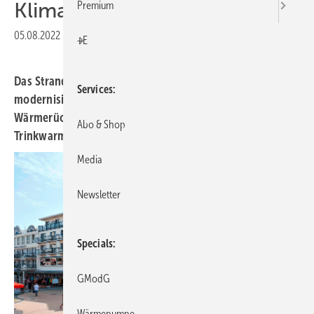
Klimatechnik beheizen
Premium
05.08.2022
|
Druckvorschau
+E
Das Strandhotel Duhnen hat seine Klimatechnik
Services
modernisiert. Durch eine integrierte
Wärmerückgewinnung werden Pool und
Abo & Shop
Trinkwarmwasser mit Abwärme beheizt.
Media
Newsletter
Specials
GModG
Wärmepumpe