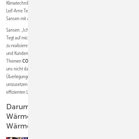
Klimatechnik gut umzusetzen, holte Kamp den Kälteanlagenbaumeister
Leif-Arne Tegt von Fritz Kälte-Technik und Daikin-Fachberater Pascal
Sansen mit an Bord.
Sansen: „Ich habe mich sehr gefreut, dass Kristian Kamp und Leif-Arne
Tegt auf mich zugekommen sind, um dieses Bauvorhaben gemeinsam
zu realisieren. Ziel bei Daikin ist es, die Ansprüche der Fachbetriebe
und Kunden optimal zu erfüllen – vor allem auch, wenn es um die
Themen
CO
-Reduktion und Energieeffizienz
geht. Wir scheuen
2
uns nicht davor, komplexe Technologien einzusetzen und knifflige
Überlegungen anzustellen, um ein System bestmöglich zu planen und
umzusetzen. Für mich persönlich ist das gemeinsame Finden von
effizienten Lösungen jedes Mal aufs Neue reizvoll.“
Darum Einsatz einer W/L-
Wärmepumpe mit
Wärmerückgewinnung