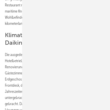
Restaurant mit regionalen Köstlichkeiten, eine Cocktailbar und
maritime Kneipe sorgen für Abwechslung und entspanntes
Wohlbefinden bei den Gästen des Ferien- und Wellnesshotels am
kilometerlangen Nordseestrand.
Klimatechnik: Inhaber setzt auf
Daikin
Die ausgedehnten Phasen der Corona-Lockdowns, in denen der
Hotelbetrieb ruhen musste, nutzten die Inhaber des Hauses zur
Renovierung und Modernisierung. So wurde sowohl in den
Gästezimmern als auch in den öffentlichen Gastbereichen im
Erdgeschoss des Gebäudeteils von 1976, in dem das Rezeptions-
Frontdesk, die Hotellobby, der Frühstücksraum, das Restaurant „Vier
Jahreszeiten“, die Lido Bar und der Veranstaltungsraum „Düne“
untergebracht sind, die
Klimatechnik
auf den neuesten Stand
gebracht. Dabei setzte man, wie schon in der Vergangenheit, auf
Lösungen von Daikin.