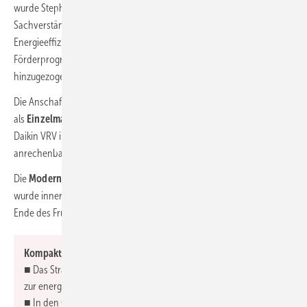
wurde Stephan Goedeke, Inhaber eines Ingenieur- und
Sachverständigenbüros für Energieberatung, als zugelassener
Energieeffizienzexperte bei Nichtwohngebäuden für
Förderprogramme der dena, KfW und BAFA bei der Antragstellung
hinzugezogen.
Die Anschaffung und Installation der Luft/Luft-Wärmepumpen wurde
als
Einzelmaßnahme
(BEG EM) bewilligt. Für Wärmepumpen wie
Daikin VRV ist mit der BEG einer
Grundförderung
von 35 % der
anrechenbaren Kosten möglich.
Die
Modernisierung der Klimatechnik
im Strandhotel Duhnen
wurde innerhalb von sechs Wochen umgesetzt und pünktlich zum
Ende des Frühjahres-Lockdowns 2021 abgeschlossen.
Kompakt zusammengefasst
■ Das Strandhotel Duhnen hat die Corona-Zwangspausen auch
zur energetischen Modernisierung genutzt.
■ In den Gästezimmern wurde die Klimatechnik mit auf dem