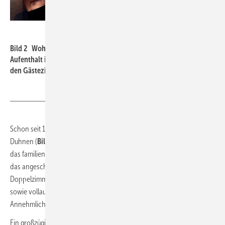
Daikin
Bild 2 Wohlfühlklima garantiert: Gäste profitieren fortan bei ihrem
Aufenthalt im Strandhotel Duhnen von modernster Klimatechnik in
den Gästezimmern.
Schon seit 125 Jahren beherbergt das renommierte Strandhotel
Duhnen (
Bild 1
) im Nordseeheilbad Cuxhaven Gäste. Heute bieten
das familiengeführte Hotel direkt am Nationalpark Wattenmeer sowie
das angeschlossene Aparthotel Kamp in 67 großzügigen Einzel- und
Doppelzimmern, sechs Junior-Suiten, zwei Skysuiten mit Personal Spa
sowie vollausgestatteten 19 Ferienappartements alle
Annehmlichkeiten eines modernen 4****-Hauses.
Ein großzügiger Wellnessbereich mit
Schwimmbad
sowie ein