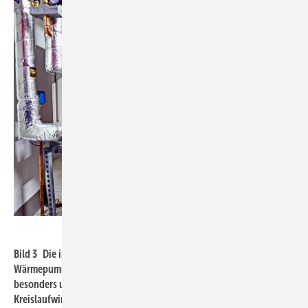
Daikin
Bild 3 Die im Hotel zum Einsatz kommenden Wasser/Luft-
Wärmepumpen Daikin VRV IV arbeiten energieeffizient und
besonders umweltfreundlich: Mit dem
Kreislaufwirtschaftsprogramm L∞P by Daikin wird aufbereitetes