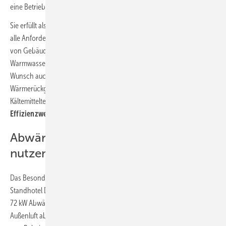
2
eine Betriebsfläche von etwa 450 bis 500 m
.
Sie erfüllt als Komplettlösung mit integrierter Wärmerückgewinnung
alle Anforderungen an eine
zentral gesteuerte Klimaregulierung
von Gebäuden: Akkurate Temperaturregelung, Lüftung,
Warmwassererzeugung, die Integration von Lüftungsgeräten und auf
Wunsch auch von Türluftschleiern. Mit der integrierten
Wärmerückgewinnung und der VRT-Technologie (variable
Kältemitteltemperatur) bietet die Anlage hervorragende
Effizienzwerte
und größtmöglichen Komfort.
Abwärme für Pool und Trinkwasser
nutzen
Das Besondere bei der Nutzung der VRV IV + Heat Recovery im
Standhotel Duhnen ist, dass die bei der Kühlung anfallenden etwa
72 kW Abwärme (Volllastbetrieb) nicht wie bisher einfach an die
Außenluft abgegeben, sondern
ohne zusätzliche Energiekosten