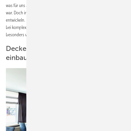
was für uns als Betrieb für Kälteanlagenbau etwas herausfordernd
war. Doch im Projektteam konnten wir hier ein sehr gutes Konzept
entwickeln. Das
professionelle Zusammenwirken der Gewerke
ist
bei komplexen Anforderungen für eine zielführende Lösung
besonders wichtig.“
Deckenkassetten und Lüftungskits
einbauen