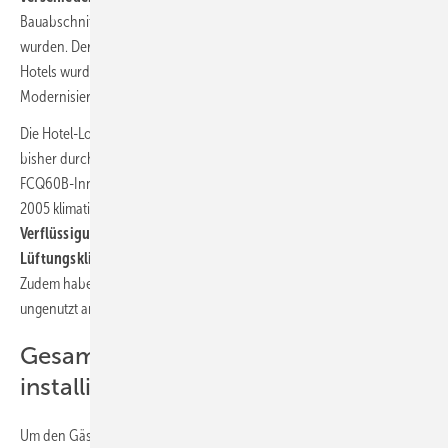
Bauabschnitten erstellt, erweitert und immer wieder modernisiert
wurden. Der familiäre Charme und das klassische Ambiente des
Hotels wurden dabei stets bewahrt – auch im Zuge der aktuellen
Modernisierung.
Die Hotel-Lobby, der Tagungsbereich und das Restaurant wurden
bisher durch drei Daikin Multi-Split-Systeme 4MKS90D mit je zwei
FCQ60B-Innengeräten und einem FCQ35B-Innengerät aus dem Jahr
2005 klimatisiert. Der Frühstücksraum wurde bislang mit einem
Verflüssigungssatz
eines anderen Herstellers gekühlt, dabei lief die
Lüftungsklimaanlage
des Frühstücksraums permanent in
Teillast
.
Zudem haben alle Anlagen anfallende Wärme in der Vergangenheit
ungenutzt an die Außenluft abgegeben. Das sollte sich nun ändern.
Gesamtsystem aus einer Hand
installieren
Um den Gästen perfekten Komfort zu bieten, und dies bei