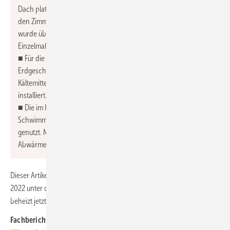
Dach platzierten Luft/Luft-Wärmepumpen und Wandgeräten in
den Zimmern modernisiert. Die Anschaffung und Installation
wurde über die Bundesförderung für effiziente Gebäude als
Einzelmaßnahme gefördert.
■ Für die Klimatisierung der öffentlichen Gastbereiche im
Erdgeschoss wurde eine Wasser/Luft-Wärmepumpe mit variabler
Kältemitteltemperatur zum gleichzeitigen Heizen und Kühlen
installiert.
■ Die im Kühlbetrieb anfallende Abwärme wird nun für das
Schwimmbad und zum Vorwärmen des Trinkwarmwassers
genutzt. Mit den vorher betriebenen Systemen wurde die
Abwärme ungenutzt an die Außenluft abgegeben.
Dieser Artikel erschien zuerst in der Heftausgabe TGA Fachplaner 02-
2022 unter dem Titel „Wärmerückgewinnung: Klimatechnik-Abwärme
beheizt jetzt den Pool“ von Pascal Sansen.
Fachberichte mit ähnlichen Themen bündelt das
TGAdossier