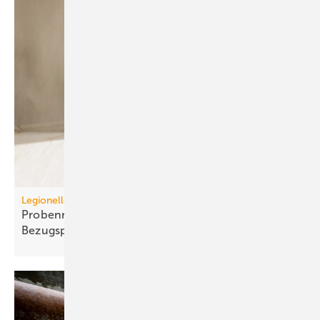
Legionellenuntersuchungen nach TrinkwV
Probennahme: Neue tech­nische und juristische
Bezugspunkte