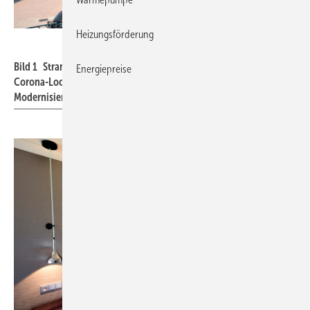
Heizungsförderung
Daikin
Bild 1 Strandhotel Duhnen im Nordseeheilbad Cuxhaven. Die
Energiepreise
Corona-Lockdowns wurden zur Renovierung und energetischen
Modernisierung genutzt.