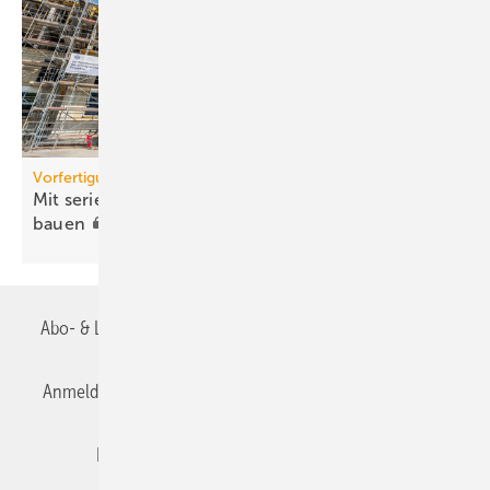
Vorfertigung
Mit serieller Badfertigung wirtschaftlicher
bauen
Abo- & Leserservice
AGB
Alle Inhalte chronologisch
Anmelden
Anmeldung & Registrierung
Datenschutz
Editor's choice
E-Paper
Fachbeiträge