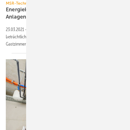
MSR-Technik
Energiekosten in Hotels senken:
Anlagenbetrieb nach
Belegung
23.03.2021
-
In Hotels und Pensionen kann ohne Komfortverlust
beträchtlich Energie eingespart werden, wenn die Haustechnik in den
Gastzimmern analog zum Belegungsstand gesteuert
wird.