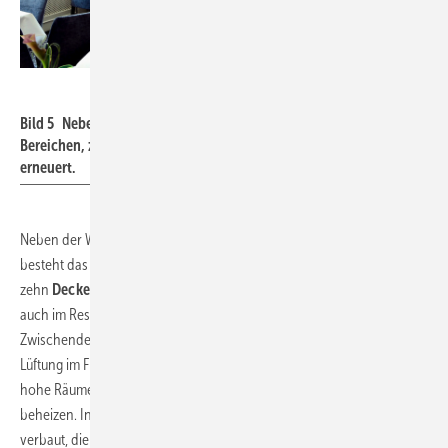
Daikin
Bild 5 Neben den Gästezimmern wurde auch in den öffentlichen
Bereichen, zum Beispiel im Hotelrestaurant, die Klimatechnik
erneuert.
Neben der Wasser/Luft-Wärmepumpe mit Wärmerückgewinnung
besteht das neue Klimatisierungssystem im Strandhotel Duhnen aus
zehn
Deckenkassetten-Innengeräten
, die sowohl in der Lobby als
auch im Restaurant, in den Tagungsräumen und der Hotelbar in den
Zwischendecken montiert sind und aus einem
Lüftungskit
für die
Lüftung im Frühstücksraum. Die Innengeräte (
Bild 5
) können auch
hohe Räume mit einer Deckenhöhe bis zu 3,5 m kühlen oder
beheizen. In den Deckenkassetten sind zudem
hocheffiziente Filter
verbaut, die Staubpartikel aus der Luft filtern und somit eine hohe