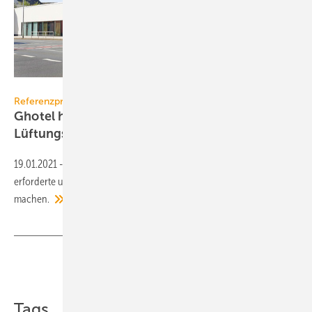
Bild: GHOTEL hotel & living
Referenzprojekt Daikin
Ghotel hotel & living: Wärmepumpen und
Lüftungsgeräte fürs
Wohlgefühl
19.01.2021
-
Die Lage des Hotels direkt am Essener Hauptbahnhof
erforderte umfangreiche Maßnahmen, um es zu einem Wohlfühlort zu
machen.
Teilen
Link kopieren
Tags