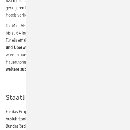
823 mm und einer Aufstellfläche von weniger als 0,5 m
. Neben den
geringeren Energiekosten hat ihr Einsatz auch die
CO
-Bilanz
des
2
Hotels verbessert.
Die Mini-VRV-Außengeräte können jeweils an eine breite Palette von
bis zu 64 Innengeräten angeschlossen und separat gesteuert werden.
Für ein effizientes Energiemanagement ist eine
zentrale Steuerung
und Überwachung des gesamten Systems
möglich. Alle Klimageräte
wurden über die bereits vorhandene KNX-Gebäudesteuerung in die
Hausautomatisierung des Strandhotels Duhnen integriert. So können
weitere substanzielle
Energieeinsparungen
erzielt werden.
Staatlicher Zuschuss über die BEG
Für das Projekt wurde beim Bundesamt für Wirtschaft und
Ausfuhrkontrolle (BAFA) eine Förderung im Rahmen der
Bundesförderung für effiziente Gebäude
(BEG)
beantragt. Dafür