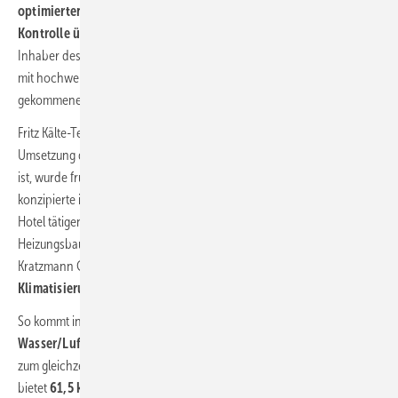
optimierten Kosten
sowie einem reibungslosen Ablauf und voller
Kontrolle über die eingesetzte Technik
, wünschten sich die
Inhaber des Hotels eine moderne, energieeffiziente und leise Anlage
mit hochwertiger Verarbeitung, die die Defizite der in die Jahre
gekommenen Anlagen abstellte.
Fritz Kälte-Technik, das Unternehmen ist bereits seit Jahren für die
Umsetzung der Klimatisierung im Strandhotel Duhnen verantwortlich
ist, wurde frühzeitig in den Planungsprozess einbezogen und
konzipierte in Zusammenarbeit mit Pascal Sansen, dem seit 2014 im
Hotel tätigen Energieeffizienzexperten Stephan Goedeke und dem
Heizungsbauer des Strandhotels, Andreas Kratzmann von der G.
Kratzmann GmbH, ein
Gesamtsystem aus innovativen
Klimatisierungslösungen.
So kommt in den öffentlichen Gastbereichen im Erdgeschoss nun die
Wasser/Luft-Wärmepumpe
der Serie VRV IV+ Heat Recovery (
Bild 3
)
zum gleichzeitigen Heizen und Kühlen zum Einsatz. Die Daikin-Lösung
bietet
61,5 kW Kälteleistung
und klimatisiert im Strandhotel Duhnen