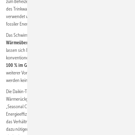
zum Beheizen des hauseigenen Schwimmbads und zum Vorwärmen
des Trinkwarmwassers im gesamten Hotelbereich des Stammhauses
verwendet werden. Beide Anlagen wurden zuvor konventionell mit
fossiler Energie betrieben.
Das Schwimmbadwasser wird jetzt
im Teilstrom durch einen
Wärmeübertrager geführt
und so auf etwa 30 °C erwärmt. Damit
lassen sich Einsparungen von mehr als 17 % im Vergleich zu einer
konventionellen Poolheizung erzielen. Die
Wärme verbleibt zu
100 % im Gebäudeprozess,
ohne Einbindung von Außenluft. Ein
weiterer Vorteil: Die Wärmerückgewinnung erfolgt geräuschlos und es
werden keine Rückkühler benötigt.
Die Daikin-Technologie der VRV IV + Heat Recovery mit integrierter
Wärmerückgewinnung glänzt mit einem
SCOP-Wert von 11,4
. Der
„Seasonal Coefficient of Performance“ beschreibt die
Energieeffizienz und Wirtschaftlichkeit von Wärmepumpen und bildet
das Verhältnis der durch die Wärmepumpe erzeugten Wärme zu der
dazu nötigen
Antriebsenergie
(Strom) ab. Schon Werte von 3 – 5