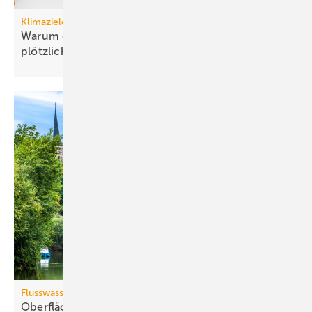
Klimaziele
Warum die Dekarbonisierung von Gebäuden
plötzlich einfach
ist
Flusswasserthermie
Oberflächenwässer als
Wärmequelle