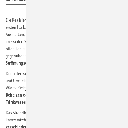
Die Realisierung des Projekts erfolgte in zwei Etappen: Nachdem im
ersten Lockdown 2020 der Fokus auf der Modernisierung und
Ausstattung der Gästezimmer mit moderner Klimatisierung lag, ging es
im zweiten Schritt um die Verbesserung des Klimakomforts in den
öffentlich zugänglichen Gastbereichen im Erdgeschoss. Hier waren
gegenüber der Vorgängeranlage inzwischen einige
Steuerungs- und
Strömungsoptimierungen
nötig.
Doch der wesentliche Entscheidungsgrund für die Modernisierung
und Umstellung auf eine Wasser/Luft-Wärmepumpe mit
Wärmerückgewinnung war die mögliche
Nutzung der Abwärme zum
Beheizen des hoteleigenen Schwimmbads und zur
Trinkwassererwärmung.
Das Strandhotel Duhnen wurde in den 125 Jahren seines Bestehens
immer wieder umgebaut. Heute besteht das Haus aus
drei
verschiedenen Gebäudekomplexen
, die in mehreren