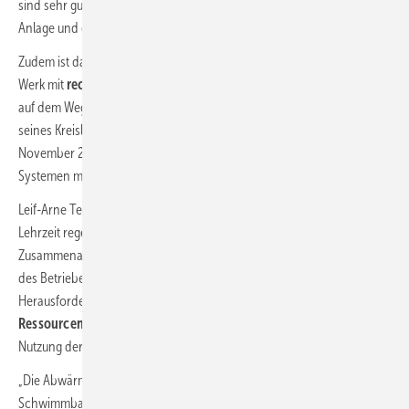
sind sehr gut. Je höher dieser Wert ist, desto effizienter arbeitet die
Anlage und das spiegelt sich im Stromverbrauch wider.
Zudem ist das
Außengerät
der Daikin VRV IV + Heat Recovery ab
Werk mit
recyceltem Kältemittel
befüllt – ein wichtiger Meilenstein
auf dem Weg in eine klimaneutrale Zukunft. Daikin setzt im Rahmen
seines Kreislaufwirtschaftsprogramms namens „L∞P by Daikin“ seit
November 2020 bei allen in Europa hergestellten und verkauften VRV-
Systemen mit dem Kältemittel R-410A aufbereitetes Kältemittel ein.
Leif-Arne Tegt, Inhaber von Fritz Kälte-Technik, arbeitet seit seiner
Lehrzeit regelmäßig mit Daikin-Produkten und hat die
Zusammenarbeit mit Daikin in den letzten Jahren seit der Übernahme
des Betriebes erfolgreich ausgebaut. Für ihn lag die besondere
Herausforderung des Projekts in der geforderten
Ressourceneffizienz
durch Anbindung an das Heizungssystem zur
Nutzung der Abwärme im Schwimmbad (
Bild 4
).
„Die Abwärme der Anlage zum Beheizen des hauseigenen
Schwimmbads zu nutzen, erforderte eine
wasserseitige Anbindung
,