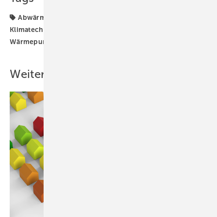
Abwärme
Abwärmenutzung
Daikin
Klimatechnik
Referenzprojekt
VRF-Technik
Wärmepumpe
Wärmerückgewinnung
Weitere Inhalte