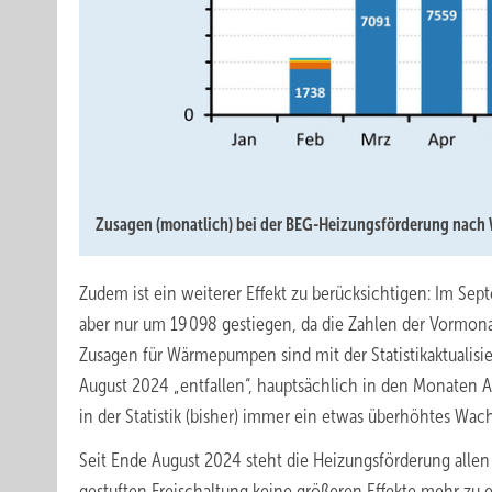
Zusagen (monatlich) bei der BEG-Heizungsförderung nach
Zudem ist ein weiterer Effekt zu berücksichtigen: Im Se
aber nur um 19 098 gestiegen, da die Zahlen der Vormona
Zusagen für Wärmepumpen sind mit der Statistikaktualisi
August 2024 „entfallen“, hauptsächlich in den Monaten Au
in der Statistik (bisher) immer ein etwas überhöhtes Wac
Seit Ende August 2024 steht die Heizungsförderung allen
gestuften Freischaltung keine größeren Effekte mehr zu e