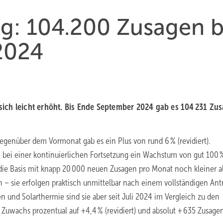
: 104.200 Zu­sa­gen b
2024
sich leicht erhöht. Bis Ende September 2024 gab es 104 231 Zu­s
genüber dem Vormonat gab es ein Plus von rund 6 % (revidiert).
de bei einer kontinuierlichen Fortsetzung ein Wachstum von gut 100 
die Basis mit knapp 20 000 neuen Zusagen pro Monat noch kleiner a
en – sie erfolgen praktisch unmittelbar nach einem vollständigen Ant
 und Solarthermie sind sie aber seit Juli 2024 im Vergleich zu den
uwachs prozentual auf +4,4 % (revidiert) und absolut + 635 Zusage