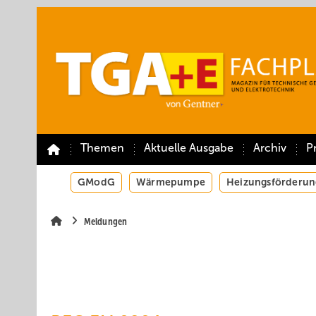
Springe
Springe
Springe
auf
auf
auf
Hauptinhalt
Hauptmenü
SiteSearch
Themen
Aktuelle Ausgabe
Archiv
P
GModG
Wärmepumpe
Heizungsförderun
Meldungen