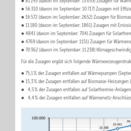
● 81 293 (davon im September: 15 055) Zusagen für Wä
● 56 310 (davon im September: 10 717) Zusagen mit Effiz
● 16 572 (davon im September: 2652) Zusagen für Bioma
● 11 180 (davon im September: 1861) Zusagen mit Emiss
● 4841 (davon im September: 704) Zusagen für Solarthe
● 4769 (davon im September: 1151) Zusagen für Wärmen
● 70 362 (davon im September: 11 238) Klimageschwindi
Für die Zusagen ergibt sich folgende Wärmeerzeugerstruk
● 75,1 % der Zusagen entfallen auf Wärmepumpen (Septem
● 15,3 % der Zusagen entfallen auf Biomasse-Heizungen (
● 4,5 % der Zusagen entfallen auf Solarthermie-Anlagen
● 4,4 % der Zusagen entfallen auf Wärmenetz-Anschlüss