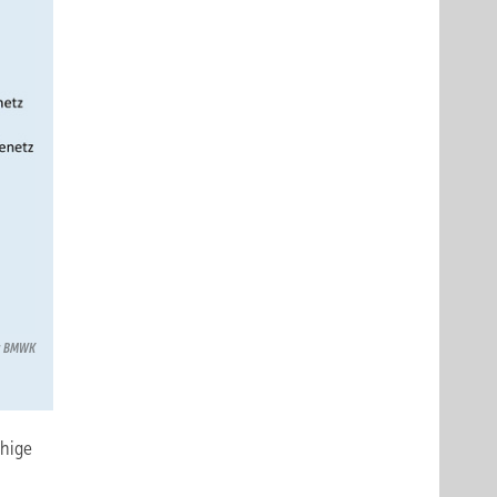
n: BMWK
ähige