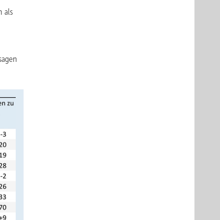
 als
usagen