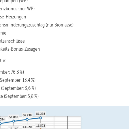
rmepumpen (WP)
ienzbonus (nur WP)
sse-Heizungen
ionsminderungszuschlag (nur Biomasse)
rmie
etzanschlüsse
gkeits-Bonus-Zusagen
tur:
ber: 76,3 %)
September: 13,4 %)
 (September: 3,6 %)
e (September: 5,8 %)