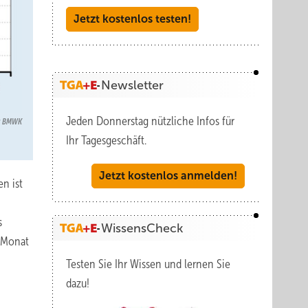
Jetzt kostenlos testen!
Newsletter
Jeden Donnerstag nützliche Infos für
n: BMWK
Ihr Tagesgeschäft.
Jetzt kostenlos anmelden!
n ist
4
s
WissensCheck
n Monat
Testen Sie Ihr Wissen und lernen Sie
dazu!