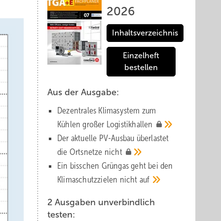
2026
Inhaltsverzeichnis
Einzelheft
bestellen
Aus der Ausgabe:
Dezentrales Klimasystem zum
Kühlen großer
Logistik­hallen
Der aktuelle PV-Ausbau über­lastet
die Orts­netze
nicht
Ein bisschen Grüngas geht bei den
Klima­schutz­zielen nicht
auf
2 Ausgaben unverbindlich
testen: