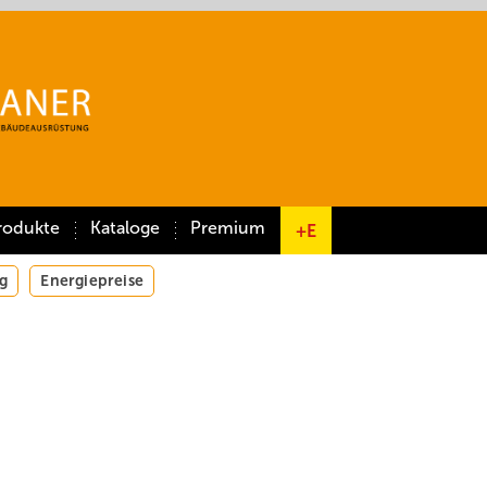
rodukte
Kataloge
Premium
+E
g
Energiepreise