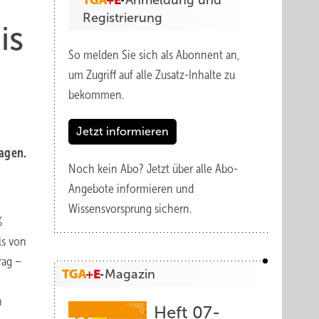
Anmeldung und
Registrierung
is
So melden Sie sich als Abonnent an,
um Zugriff auf alle Zusatz-Inhalte zu
bekommen.
Jetzt informieren
a­gen.
Noch kein Abo?
Jetzt über alle Abo-
Angebote informieren und
Wissensvorsprung sichern.
%
ls von
rag –
Magazin
n
Heft 07-