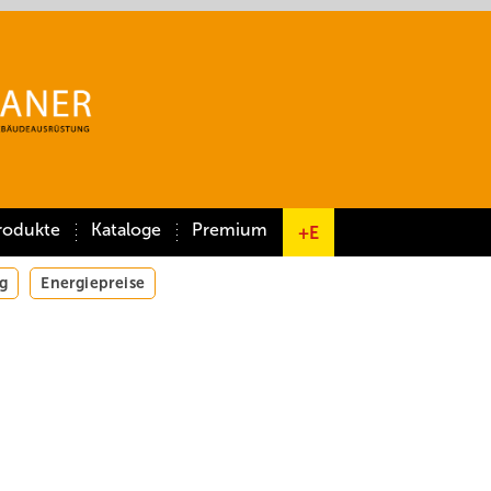
rodukte
Kataloge
Premium
+E
g
Energiepreise