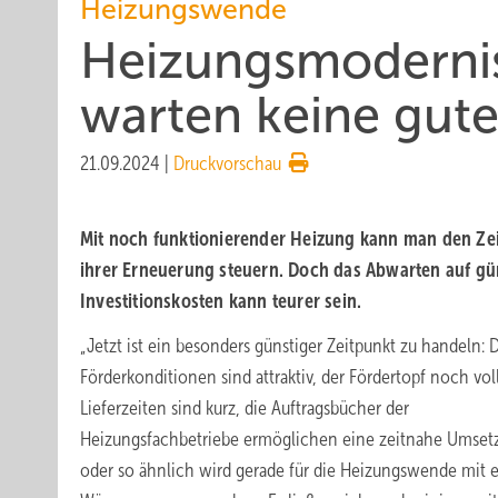
Heizungswende
Heizungs­modernis
warten keine gute 
21.09.2024
|
Druckvorschau
Mit noch funktio­nieren­der Hei­zung kann man den Zei
ihrer Er­neu­erung steu­ern. Doch das Ab­warten auf gün
Investitions­kos­ten kann teurer sein.
„Jetzt ist ein besonders günstiger Zeitpunkt zu handeln: 
Förderkonditionen sind attraktiv, der Fördertopf noch voll
Lieferzeiten sind kurz, die Auftragsbücher der
Heizungsfachbetriebe ermöglichen eine zeitnahe Umsetz
oder so ähnlich wird gerade für die Heizungswende mit e