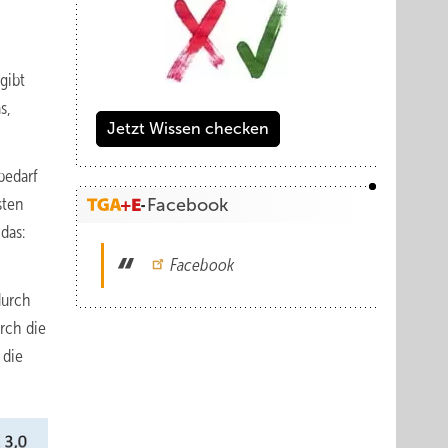
gibt
s,
Jetzt Wissen checken
bedarf
sten
Facebook
das:
Facebook
durch
rch die
 die