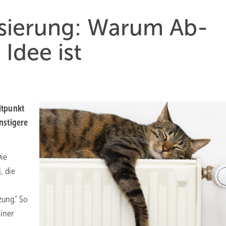
ie­rung: Wa­rum Ab­
Idee ist
t­punkt
s­ti­gere
Die
, die
ung.“ So
iner