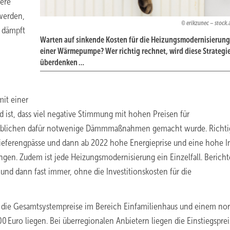
ere
 werden,
erikzunec – stock
k dämpft
Warten auf sinkende Kosten für die Heizungsmodernisierung
einer Wärmepumpe? Wer richtig rechnet, wird diese Strategi
überdenken …
it einer
st, dass viel negative Stimmung mit hohen Preisen für
blichen dafür notwenige Dämmmaßnahmen gemacht wurde. Richtig 
 Lieferengpässe und dann ab 2022 hohe Energieprise und eine hohe In
ngen. Zudem ist jede Heizungsmodernisierung ein Einzelfall. Bericht
nd dann fast immer, ohne die Investitionskosten für die
ass die Gesamtsystempreise im Bereich Einfamilienhaus und einem no
 Euro liegen. Bei überregionalen Anbietern liegen die Einstiegsprei