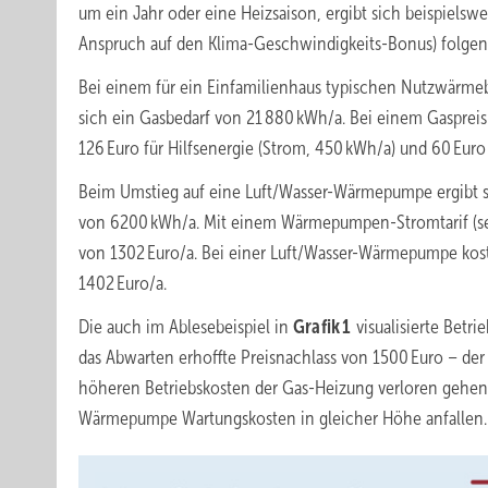
um ein Jahr oder eine Heizsaison, ergibt sich beispielsw
Anspruch auf den Klima-Geschwindigkeits-Bonus) folge
Bei einem für ein Einfamilienhaus typischen Nutzwärme
sich ein Gasbedarf von 21 880 kWh/a. Bei einem Gasprei
126 Euro für Hilfsenergie (Strom, 450 kWh/a) und 60 Euro
Beim Umstieg auf eine Luft/Wasser-Wärmepumpe ergibt sich
von 6200 kWh/a. Mit einem Wärmepumpen-Stromtarif (sep
von 1302 Euro/a. Bei einer Luft/Wasser-Wärmepumpe kost
1402 Euro/a. ­
Die auch im Ablesebeispiel in
Grafik 1
visualisierte Betri
das Abwarten erhoffte Preisnachlass von 1500 Euro – der 
höheren Betriebskosten der Gas-Heizung verloren gehen.
Wärmepumpe Wartungskosten in gleicher Höhe anfallen.