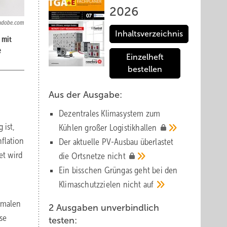
2026
.adobe.com
Inhaltsverzeichnis
 mit
e
Einzelheft
bestellen
Aus der Ausgabe:
Dezentrales Klimasystem zum
ist,
Kühlen großer
Logistik­hallen
flation
Der aktuelle PV-Ausbau über­lastet
et wird
die Orts­netze
nicht
Ein bisschen Grüngas geht bei den
Klima­schutz­zielen nicht
auf
rmalen
2 Ausgaben unverbindlich
se
testen: