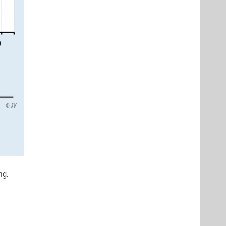
JV
ng.