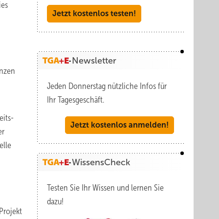
ies
Jetzt kostenlos testen!
Newsletter
enzen
Jeden Donnerstag nützliche Infos für
Ihr Tagesgeschäft.
eits-
Jetzt kostenlos anmelden!
er
elle
WissensCheck
Testen Sie Ihr Wissen und lernen Sie
dazu!
Projekt