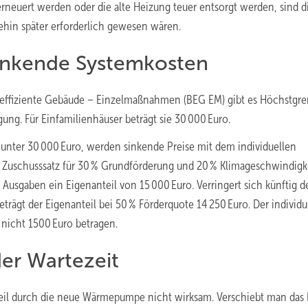
 erneuert werden oder die alte Heizung teuer entsorgt werden, sind d
hin später erforderlich gewesen wären.
sinkende Systemkosten
 effiziente Gebäude – Einzelmaßnahmen (BEG EM) gibt es Höchstgr
ng. Für Einfamilienhäuser beträgt sie 30 000 Euro.
 unter 30 000 Euro, werden sinkende Preise mit dem individuellen
le Zuschusssatz für 30 % Grundförderung und 20 % Klimageschwindigk
 Ausgaben ein Eigenanteil von 15 000 Euro. Verringert sich künftig d
trägt der Eigenanteil bei 50 % Förderquote 14 250 Euro. Der individu
 nicht 1500 Euro betragen.
er Wartezeit
rteil durch die neue Wärmepumpe nicht wirksam. Verschiebt man das 