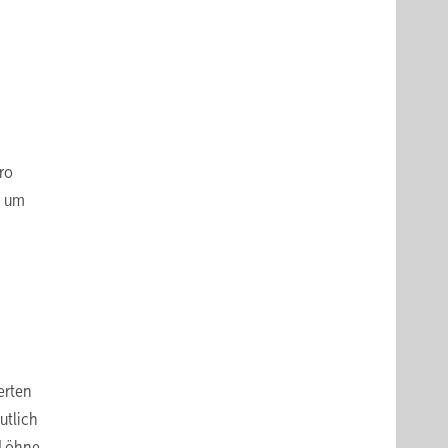
ro
, um
erten
utlich
 Löhne