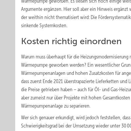
Wärmepumpe geworben. Es ließen sich noch einige weit
Argumente ergänzen. Hier soll aber ein Hinweis ergänzt
der weithin nicht thematisiert wird: Die Fördersystemati
sinkende Systemkosten.
Kosten richtig einordnen
Warum muss überhaupt für die Heizungsmodernisierung m
Wärmepumpe geworben werden? Ein wesentlicher Grund i
Wärmepumpenanlagen und hohen Zusatzkosten für ange
dass zuerst Ende 2021 überstrapazierte Lieferketten und
die Preise getrieben haben – auch für Öl- und Gas-Heizu
aber zumeist nur über Projekte mit hohen Gesamtkosten u
Wärmepumpenanlage zu separieren.
Wer sich genauer erkundigt, wird jedoch feststellen, d
Schwierigkeitsgrad bei der Umsetzung wieder unter 30 000