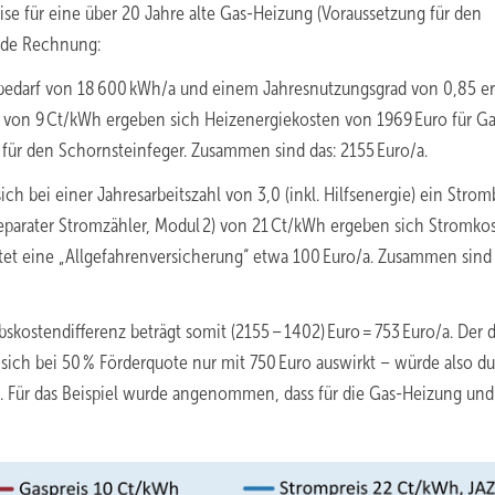
eise für eine über 20 Jahre alte Gas-Heizung (Voraussetzung für den
nde Rechnung:
bedarf von 18 600 kWh/a und einem Jahresnutzungsgrad von 0,85 er
s von 9 Ct/kWh ergeben sich Heizenergiekosten von 1969 Euro für Ga
 für den Schornsteinfeger. Zusammen sind das: 2155 Euro/a.
 bei einer Jahresarbeitszahl von 3,0 (inkl. Hilfsenergie) ein Strom
arater Stromzähler, Modul 2) von 21 Ct/kWh ergeben sich Stromko
et eine „Allgefahrenversicherung“ etwa 100 Euro/a. Zusammen sind 
ebskostendifferenz beträgt somit (2155 – 1402) Euro = 753 Euro/a. Der 
sich bei 50 % Förderquote nur mit 750 Euro auswirkt – würde also du
 Für das Beispiel wurde angenommen, dass für die Gas-Heizung und