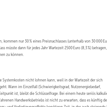
 kommen nur 30 % eines Preisnachlasses (unterhalb von 30 000 Eu
ass müsste dann für jedes Jahr Wartezeit 2500 Euro (8,3 %) betragen
ehen zu können.
nde Systemkosten nicht lohnen kann, weil in der Wartezeit der sich
 geht. Wann im Einzelfall (Schwierigkeitsgrad, Nutzenergiebedarf,
tpunkt ist, bleibt die Schlüsselfrage. Bei einem heute seriös kalkuli
hrenen Handwerksbetriebs ist nicht zu erwarten, dass es künftig de
ngs- und Vorfertigungseffekte benötigen Zeit, in der auch steigende