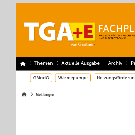
Springe
Springe
Springe
auf
auf
auf
Hauptinhalt
Hauptmenü
SiteSearch
Themen
Aktuelle Ausgabe
Archiv
P
GModG
Wärmepumpe
Heizungsförderun
Meldungen