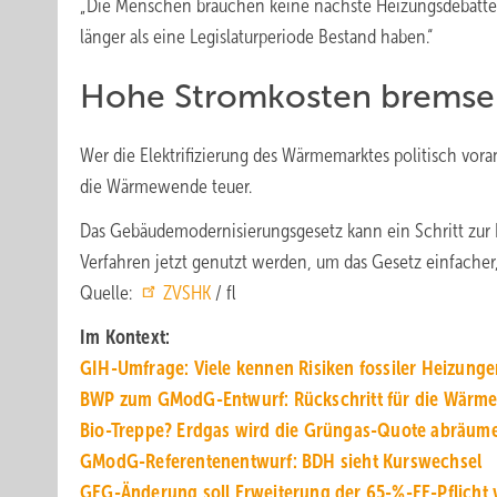
„Die Menschen brauchen keine nächste Heizungsdebatte“, 
länger als eine Legislaturperiode Bestand haben.“
Hohe Stromkosten brems
Wer die Elektrifizierung des Wärmemarktes politisch vora
die Wärmewende teuer.
Das Gebäudemodernisierungsgesetz kann ein Schritt zur 
Verfahren jetzt genutzt werden, um das Gesetz einfacher, 
Quelle:
ZVSHK
/ fl
Im Kontext:
GIH-Umfrage: Viele kennen Risi­ken fos­si­ler Hei­zun­g
BWP zum GModG-Ent­wurf: Rück­schritt für die Wär­me
Bio-Treppe? Erdgas wird die Grüngas-Quote abräum
GModG-Referentenentwurf: BDH sieht Kurswechsel
GEG-Änderung soll Erweite­rung der 65-%-EE-Pflicht 