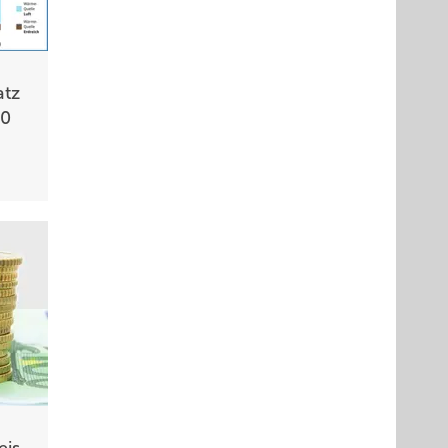
tz
00