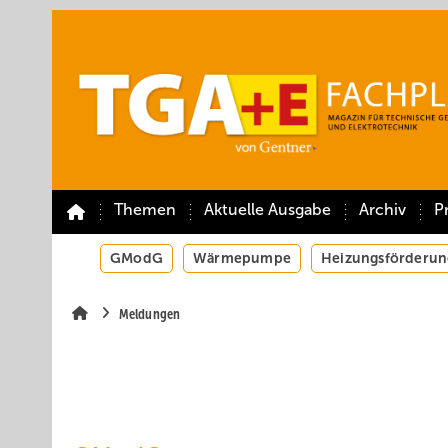
Springe
Springe
Springe
auf
auf
auf
Hauptinhalt
Hauptmenü
SiteSearch
Themen
Aktuelle Ausgabe
Archiv
P
GModG
Wärmepumpe
Heizungsförderun
Meldungen