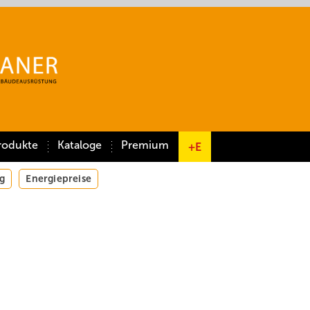
rodukte
Kataloge
Premium
+E
g
Energiepreise