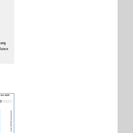
gung
 Daten