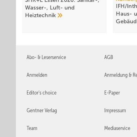
SHK+E Essen 2026: Sanitär-,
IFH/Int
Wasser-, Luft- und
Haus- 
Heiztechnik
Ge­bäu­d
Abo- & Leserservice
AGB
Anmelden
Anmeldung & Re
Editor's choice
E-Paper
Gentner Verlag
Impressum
Team
Mediaservice