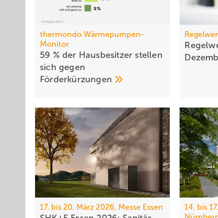
thermondo Wärmepumpen-
Regelwer
Monitor
Regelwe
59 % der Haus­be­sit­zer stellen
Dezem
sich gegen
För­der­kür­zungen
17. bis 20. März 2026, Messe Essen
14. bis 1
Nürnber