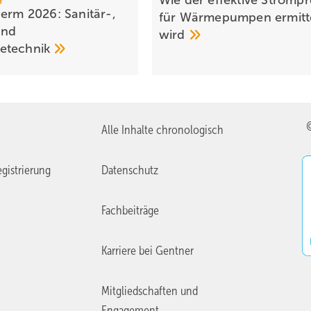
Wie der effektive Strom­pr
herm 2026: Sanitär-,
für Wärme­pumpen ermitt
und
wird
e­tech­nik
Alle Inhalte chronologisch
gistrierung
Datenschutz
Fachbeiträge
Karriere bei Gentner
Mitgliedschaften und
Engagement