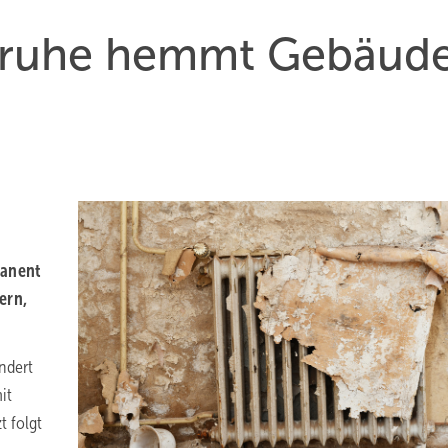
ruhe hemmt Ge­bäu­d
manent
ern,
ändert
it
t folgt