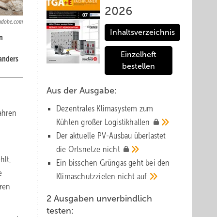
2026
.adobe.com
Inhaltsverzeichnis
n
Einzelheft
anders
bestellen
Aus der Ausgabe:
Dezentrales Klimasystem zum
Jahren
Kühlen großer
Logistik­hallen
Der aktuelle PV-Ausbau über­lastet
die Orts­netze
nicht
hlt,
Ein bisschen Grüngas geht bei den
e
Klima­schutz­zielen nicht
auf
uren
2 Ausgaben unverbindlich
testen: