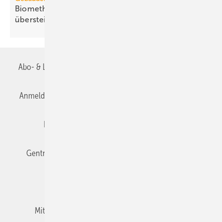
Biomethanbedarf für Bio-Treppe könnte Ange­bot
über­steigen
Abo- & Leserservice
AGB
Alle Inhalte chronologisch
Anmelden
Anmeldung & Registrierung
Datenschutz
Editor's choice
E-Paper
Fachbeiträge
Gentner Verlag
Impressum
Karriere bei Gentner
Team
Mediaservice
Mitgliedschaften und Engagement
Newsletter