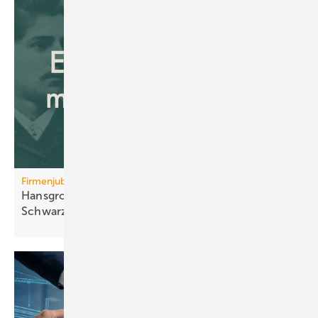
Firmenjubiläum
Hansgrohe: 125 Jahre Sa­ni­tär­tech­nik aus dem
Schwarz­wald