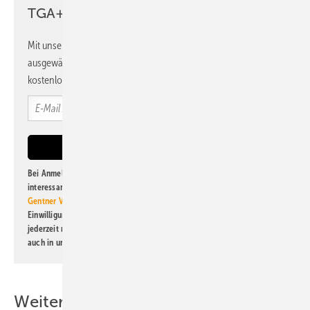
TGA+E Newsletter!
Mit unserem Newsletter erhalten Sie regelmäßig von uns
ausgewählte Informationen und Neuigkeiten, gebündelt und
kostenlos direkt ins Postfach.
Bei Anmeldung zu diesem Newsletter bin ich damit einverstanden, über
interessante Verlags- und Online-Angebote
der Marken der Alfons W.
Gentner Verlag GmbH & Co. KG
informiert zu werden. Diese
Einwilligung kann ich jederzeit widerrufen und eine Abmeldung ist
jederzeit möglich. Informationen zum Umgang mit Daten finden Sie
auch in unserer
Datenschutzerklärung
.
Weitere Inhalte