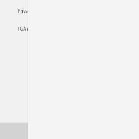
Privacy Manager
RSS-Feed
TGA+E abonnieren
TGA+E-WissensCheck
Veranstaltungen / Webinare
© 2026 TGA+E Fachplaner
Nach oben