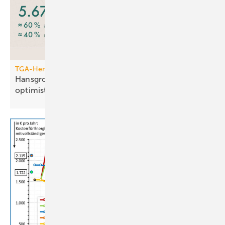
TGA-Hersteller
Hansgrohe: trotz leichtem Um­satz­rück­gang
opti­mis­tisch