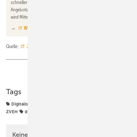
schneller eine Rückmeldung geben, was wiederum die
Angebotserstellung des Betriebes beschleunigt. Der KI-Agent
wird Mitte Oktober für weitere Industriepartner freigegeben.
→
Weitere Informationen
Quelle:
ZVEH
/ fl
Teilen
Link kopieren
Tags
Digitalisierung
Künstliche Intelligenz
Software
ZVEH
digitale Tools
Keine Zeit? Kein Problem mit dem