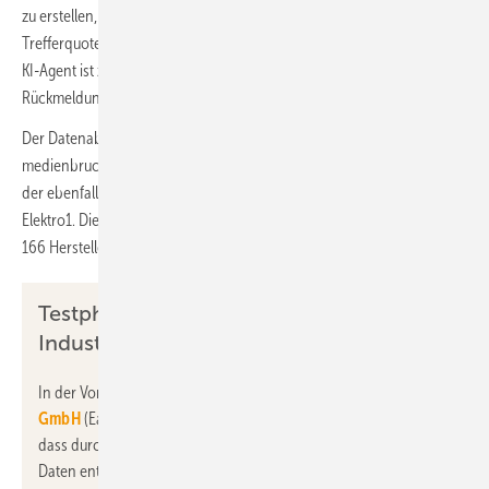
zu erstellen, so kann die Industrie eine Ausschreibung nun mit einer
Trefferquote von über 90 % in weniger als 15 Minuten bearbeiten. Der
KI-Agent ist zudem trainierbar, so dass das Ergebnis mit jeder
Rückmeldung und jedem Austausch besser wird.
Der Datenabruf zur Analyse erfolgt über die offene und
medienbruchfreie Schnittstelle LeanConnect; die Daten kommen aus
der ebenfalls von MDA Solutions entwickelten Produktdatenplattform
Elektro1. Diese umfasst bereits über 850.000 Produkte und Artikel von
166 Herstellern.
Testphase und Freigabe für
Industriepartner
In der Vorbereitungsphase wurde der KI-Agent von der
ZVK
GmbH
(Easylan) getestet. Dabei wurde insbesondere gelobt,
dass durch den Agenten das zeitaufwändige Heraussuchen von
Daten entfällt. Der Großhandel kann dem E-Handwerk damit