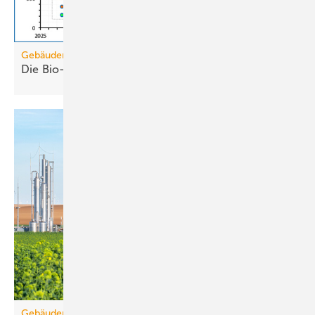
Gebäudemodernisierungsgesetz
Die Bio-Treppe im GModG ist ein
Scheinzwerg
Gebäudemodernisierungsgesetz