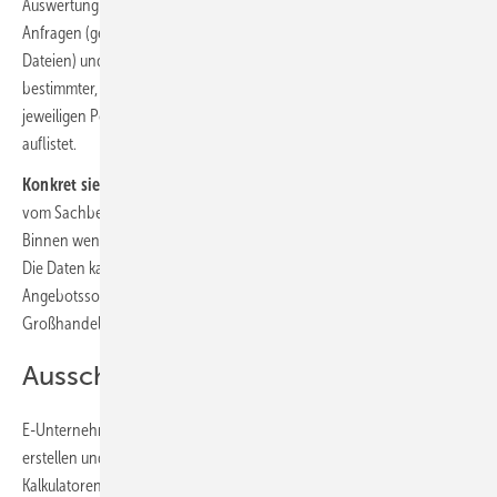
Auswertung der u.a. GAEB-Dateien unterstützt. Der KI-Agent „liest“ die
Anfragen (gescannte Dokumente, maschinenlesbare PDF oder GAEB-
Dateien) und wertet sie aus, indem er Artikelnummern, die Anzahl
bestimmter, in der Ausschreibung aufgeführter Produkte und die
jeweiligen Positionen in der Ausschreibung in einer CSV-Datei
auflistet.
Konkret sieht das so aus:
Die Anfrage wird in der Elektroindustrie
vom Sachbearbeiter per E-Mail an den KI-Agenten weitergeleitet.
Binnen weniger Minuten erfolgt dann eine CSV- oder API-Antwort.
Die Daten kann der zuständige Sachbearbeiter in seiner
Angebotssoftware weiterverarbeiten und anschließend an den
Großhandel (beziehungsweise dieser an den E-Betrieb) zurückspielen.
Ausschreibung in 15 Minuten
E-Unternehmen können dann anhand der Auswertung ein Angebot
erstellen und sich an der Ausschreibung beteiligen. Benötigten gute
Kalkulatoren bislang 2 Stunden oder mehr Zeit, um diese Auswertung