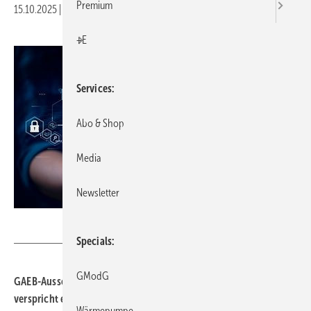
Premium
15.10.2025
|
Druckvorschau
+E
Services
Abo & Shop
Media
Newsletter
iStock – Shutthiphong Chandaeng / ZVEH
Specials
GModG
GAEB-Ausschreibungen sind zeitaufwändig. Ein neuer KI-Agent
verspricht eine präzise Auswertung und schnellere
Wärmepumpe