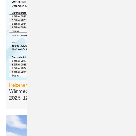
Heizenergiekosten
Wärmepumpen­strom-/Gas­preis-Baro­meter
2025-12