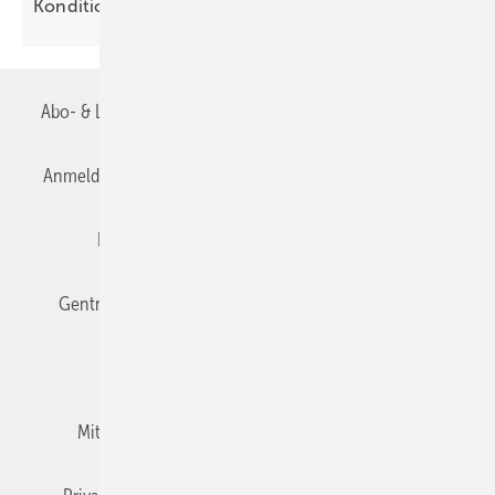
Kondi­tionen
Abo- & Leserservice
AGB
Alle Inhalte chronologisch
Anmelden
Anmeldung & Registrierung
Datenschutz
Editor's choice
E-Paper
Fachbeiträge
Gentner Verlag
Impressum
Karriere bei Gentner
Team
Mediaservice
Mitgliedschaften und Engagement
Newsletter