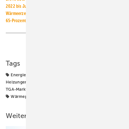
2022 bis Juli: 336 % mehr Förderanträge für Wärmepumpen
Wärmeerzeugerabsatz ändert sich (notgedrungen) nur langsam
65-Prozent-EE-Vorgabe: DVGW setzt auf Grüngas-Heizungen
Teilen
Link kopieren
Tags
Energieträger
Erdgas
Gas-Heizung
Gas-
Heizungen
Gaspreise
Heizungs-Wärmepumpe
TGA-Marktdaten
Wärmeerzeuger
Wärmeerzeugung
Wärmepumpen
Weitere Inhalte