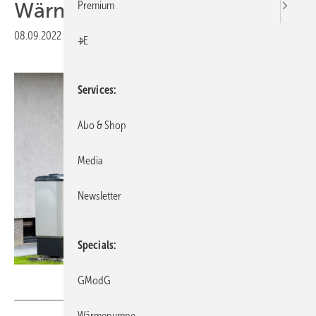
Wärmepumpe
Premium
08.09.2022
|
Druckvorschau
+E
Services
Abo & Shop
Media
Newsletter
Specials
EKH-Pictures – stock.adobe.com
GModG
Wärmepumpe