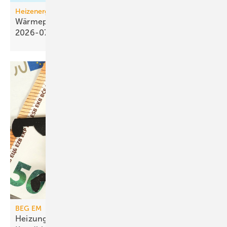
Heizenergiekosten
Wärmepumpen­strom-/Gas­preis-Baro­meter
2026-07
BEG EM
Heizungs­förderung mit de­gres­siven