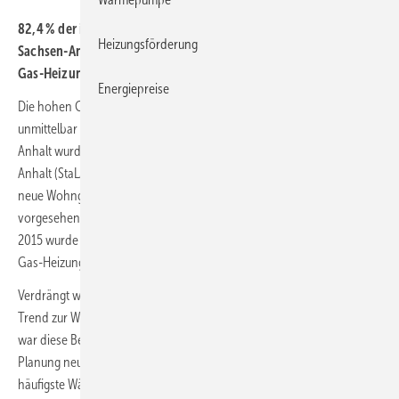
82,4 % der im 1. Halbjahr 2022 genehmigten Neubauvorhaben in
Heizungsförderung
Sachsen-Anhalt sollen über Wärmepumpen beheizt werden. Die
Gas-Heizung ist aussortiert.
Energiepreise
Die hohen Gaspreise und die kritische Versorgungslage wirken sich
unmittelbar auf die Planung von Neubauvorhaben aus. In Sachsen-
Anhalt wurde nach Angaben des Statistischen Landesamts Sachsen-​
Anhalt (StaLA) im 1. Halbjahr 2022 wurde bei Baugenehmigungen für
neue Wohngebäude nur noch in 11,4 % der Fälle eine Gas-Heizung
vorgesehen. Im gleichen Vorjahreszeitraum waren es noch 20,4 %.
2015 wurde noch die Mehrheit der neuen Wohngebäude mit einer
Gas-Heizung geplant.
Verdrängt wird das Heizen mit Erdgas von einem beschleunigten
Trend zur Wärmeerzeugung über Wärmepumpen. Im 1. Halbjahr 2022
war diese Beheizungsform mit 82,3 % klar dominierend bei der
Planung neu zu errichtender Wohngebäude, wobei die Außenluft die
häufigste Wärmequelle ist.