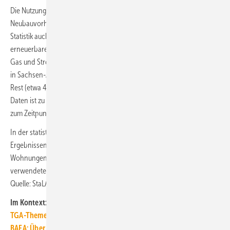
Die Nutzung erneuerbarer Energien wird in insgesamt 83,6 % der
Neubauvorhaben beabsichtigt. Neben Wärmepumpen zählt die
Statistik auch Holz-Brennstoffe, Biogas und sonstige Biomasse zu den
erneuerbaren Heizenergien. Konventionelle Energieträger wie Heizöl,
Gas und Strom nehmen bei der Planung von neuen Wohngebäuden
in Sachsen-Anhalt derzeit nur noch einen Anteil von 12,2 % ein, der
Rest (etwa 4,2 %) entfällt auf Fernwärme. Bei der Betrachtung dieser
Daten ist zu beachten, dass es sich um die vorgesehene Beheizung
zum Zeitpunkt der Baugenehmigung handelt.
In der statistischen Region Sachsen-Anhalt war nach den
Ergebnissen des Mikrozensus aus 2018 Gas bei 47,8 % der bewohnten
Wohnungen in Wohngebäuden (ohne Wohnheime) die überwiegend
verwendete Energieart 2018. Siehe:
Wie heizt Deutschland?
■
Quelle: StaLA / jv
Im Kontext:
TGA-Themenseite TGA-Marktdaten
BAFA: Über 600 000 BEG-EM-Förderanträge bis 14.08.2022